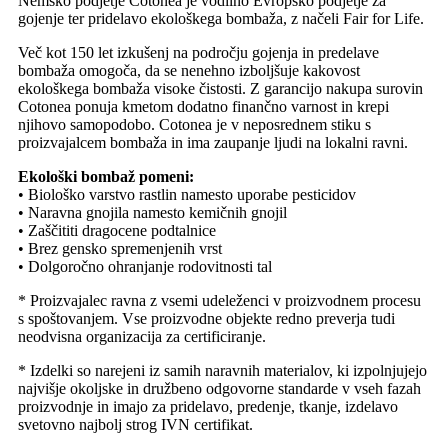
Nemško podjetje Cotonea je vodilno Evropsko podjetje za
gojenje ter pridelavo ekološkega bombaža, z načeli Fair for Life.
Več kot 150 let izkušenj na področju gojenja in predelave
bombaža omogoča, da se nenehno izboljšuje kakovost
ekološkega bombaža visoke čistosti. Z garancijo nakupa surovin
Cotonea ponuja kmetom dodatno finančno varnost in krepi
njihovo samopodobo. Cotonea je v neposrednem stiku s
proizvajalcem bombaža in ima zaupanje ljudi na lokalni ravni.
Ekološki bombaž pomeni:
• Biološko varstvo rastlin namesto uporabe pesticidov
• Naravna gnojila namesto kemičnih gnojil
• Zaščititi dragocene podtalnice
• Brez gensko spremenjenih vrst
• Dolgoročno ohranjanje rodovitnosti tal
* Proizvajalec ravna z vsemi udeleženci v proizvodnem procesu
s spoštovanjem. Vse proizvodne objekte redno preverja tudi
neodvisna organizacija za certificiranje.
* Izdelki so narejeni iz samih naravnih materialov, ki izpolnjujejo
najvišje okoljske in družbeno odgovorne standarde v vseh fazah
proizvodnje in imajo za pridelavo, predenje, tkanje, izdelavo
svetovno najbolj strog IVN certifikat.