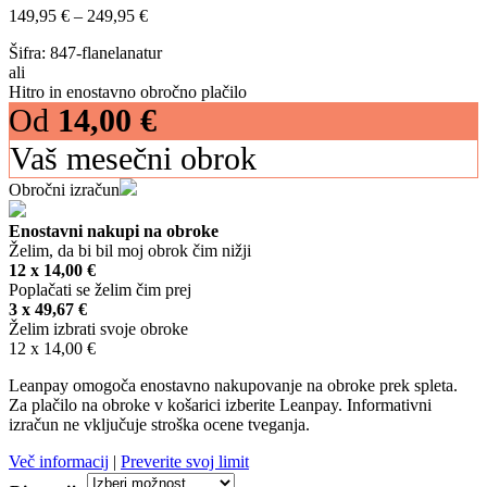
Cenovni
149,95
€
–
249,95
€
razpon:
Šifra:
847-flanelanatur
od
ali
149,95 €
Hitro in enostavno obročno plačilo
do
Od
14,00
€
249,95 €
Vaš mesečni obrok
Obročni izračun
Enostavni nakupi na obroke
Želim, da bi bil moj obrok čim nižji
12 x
14,00
€
Poplačati se želim čim prej
3 x
49,67
€
Želim izbrati svoje obroke
12 x
14,00
€
Leanpay omogoča enostavno nakupovanje na obroke prek spleta.
Za plačilo na obroke v košarici izberite Leanpay. Informativni
izračun ne vključuje stroška ocene tveganja.
Več informacij
|
Preverite svoj limit