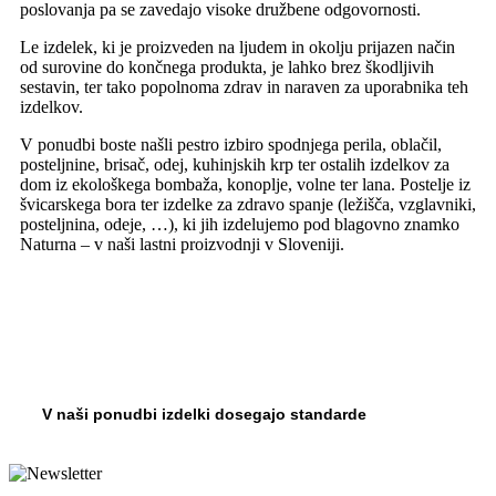
poslovanja pa se zavedajo visoke družbene odgovornosti.
Le izdelek, ki je proizveden na ljudem in okolju prijazen način
od surovine do končnega produkta, je lahko brez škodljivih
sestavin, ter tako popolnoma zdrav in naraven za uporabnika teh
izdelkov.
V ponudbi boste našli pestro izbiro spodnjega perila, oblačil,
posteljnine, brisač, odej, kuhinjskih krp ter ostalih izdelkov za
dom iz ekološkega bombaža, konoplje, volne ter lana. Postelje iz
švicarskega bora ter izdelke za zdravo spanje (ležišča, vzglavniki,
posteljnina, odeje, …), ki jih izdelujemo pod blagovno znamko
Naturna – v naši lastni proizvodnji v Sloveniji.
V naši ponudbi izdelki dosegajo standarde