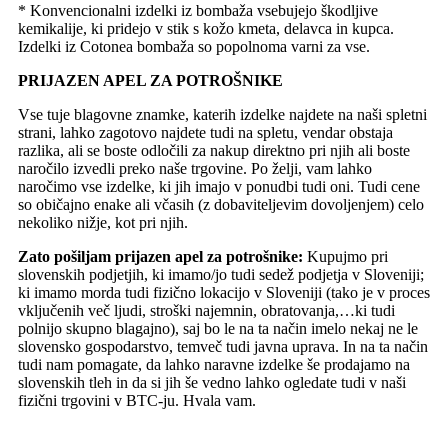
* Konvencionalni izdelki iz bombaža vsebujejo škodljive
kemikalije, ki pridejo v stik s kožo kmeta, delavca in kupca.
Izdelki iz Cotonea bombaža so popolnoma varni za vse.
PRIJAZEN APEL ZA POTROŠNIKE
Vse tuje blagovne znamke, katerih izdelke najdete na naši spletni
strani, lahko zagotovo najdete tudi na spletu, vendar obstaja
razlika, ali se boste odločili za nakup direktno pri njih ali boste
naročilo izvedli preko naše trgovine. Po želji, vam lahko
naročimo vse izdelke, ki jih imajo v ponudbi tudi oni. Tudi cene
so običajno enake ali včasih (z dobaviteljevim dovoljenjem) celo
nekoliko nižje, kot pri njih.
Zato pošiljam prijazen apel za potrošnike:
Kupujmo pri
slovenskih podjetjih, ki imamo/jo tudi sedež podjetja v Sloveniji;
ki imamo morda tudi fizično lokacijo v Sloveniji (tako je v proces
vključenih več ljudi, stroški najemnin, obratovanja,…ki tudi
polnijo skupno blagajno), saj bo le na ta način imelo nekaj ne le
slovensko gospodarstvo, temveč tudi javna uprava. In na ta način
tudi nam pomagate, da lahko naravne izdelke še prodajamo na
slovenskih tleh in da si jih še vedno lahko ogledate tudi v naši
fizični trgovini v BTC-ju. Hvala vam.