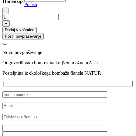
Dimenzija
Počisti
Posteljnina
-
iz
ekološkega
+
bombaža
Dodaj v košarico
flanela
Pošlji povpraševanje
NATUR
količina
Novo povpraševanje
Odgovorili vam bomo v najkrajšem možnem času
Posteljnina iz ekološkega bombaža flanela NATUR