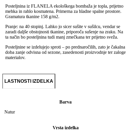
Posteljnina iz FLANELA ekološkega bombaža je topla, prijetno
mehka in rahlo kosmatena. Primerna za hladne spalne prostore.
Gramatura tkanine 158 g/m2.
Pranje: na 40 stopinj. Lahko jo sicer sušite v sušilcu, vendar se
zaradi daljše obstojnosti tkanine, priporoča sušenje na zraku. Na
ta način bo posteljnina tudi manj zmečkana ter prijetno sveža.
Posteljnine se izdelujejo sproti – po prednaročilih, zato je čakalna
doba zanje odvisna od sezone, zasedenosti proizvodnje ter zaloge
materialov.
LASTNOSTI IZDELKA
Barva
Natur
Vrsta izdelka