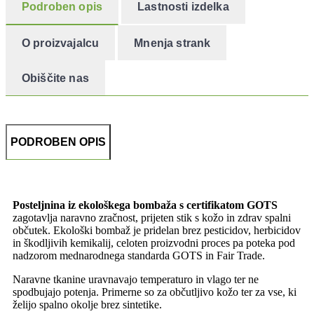
Podroben opis
Lastnosti izdelka
O proizvajalcu
Mnenja strank
Obiščite nas
PODROBEN OPIS
Posteljnina iz ekološkega bombaža s certifikatom GOTS
zagotavlja naravno zračnost, prijeten stik s kožo in zdrav spalni
občutek. Ekološki bombaž je pridelan brez pesticidov, herbicidov
in škodljivih kemikalij, celoten proizvodni proces pa poteka pod
nadzorom mednarodnega standarda GOTS in Fair Trade.
Naravne tkanine uravnavajo temperaturo in vlago ter ne
spodbujajo potenja. Primerne so za občutljivo kožo ter za vse, ki
želijo spalno okolje brez sintetike.