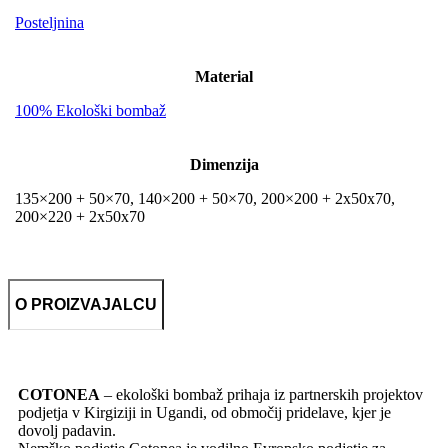
Posteljnina
Material
100% Ekološki bombaž
Dimenzija
135×200 + 50×70, 140×200 + 50×70, 200×200 + 2x50x70,
200×220 + 2x50x70
O PROIZVAJALCU
COTONEA
– ekološki bombaž prihaja iz partnerskih projektov
podjetja v Kirgiziji in Ugandi, od območij pridelave, kjer je
dovolj padavin.