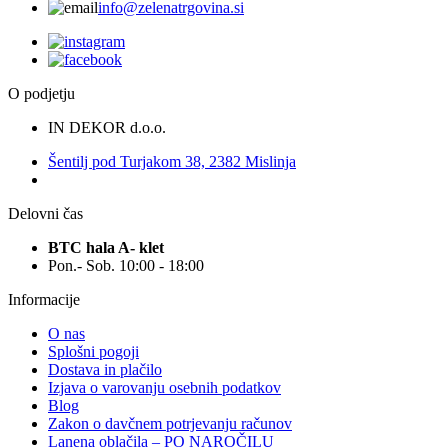
info@zelenatrgovina.si
O podjetju
IN DEKOR d.o.o.
Šentilj pod Turjakom 38, 2382 Mislinja
Delovni čas
BTC hala A- klet
Pon.- Sob. 10:00 - 18:00
Informacije
O nas
Splošni pogoji
Dostava in plačilo
Izjava o varovanju osebnih podatkov
Blog
Zakon o davčnem potrjevanju računov
Lanena oblačila – PO NAROČILU