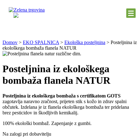
Domov
>
EKO SPALNICA
>
Ekološka posteljnina
>
Posteljnina iz
ekološkega bombaža flanela NATUR
Posteljnina iz ekološkega
bombaža flanela NATUR
Posteljnina iz ekološkega bombaža s certifikatom GOTS
zagotavlja naravno zračnost, prijeten stik s kožo in zdrav spalni
občutek. Izdelana je iz flanela ekološkega bombaža ter pridelana
brez pesticidov in škodljivih kemikalij.
100% ekološki bombaž. Zapenjanje z gumbi.
Na zalogi pri dobavitelju