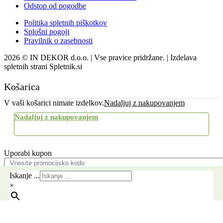
Odstop od pogodbe
Politika spletnih piškotkov
Splošni pogoji
Pravilnik o zasebnosti
2026 © IN DEKOR d.o.o. | Vse pravice pridržane. | Izdelava
spletnih strani Spletnik.si
Košarica
V vaši košarici nimate izdelkov.
Nadaljuj z nakupovanjem
Nadaljuj z nakupovanjem
Uporabi kupon
Pošlji
Iskanje ...
×
Brezplačna dostava