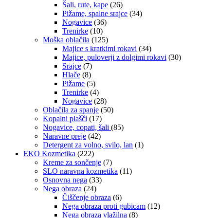
Šali, rute, kape
(26)
Pižame, spalne srajce
(34)
Nogavice
(36)
Trenirke
(10)
Moška oblačila
(125)
Majice s kratkimi rokavi
(34)
Majice, puloverji z dolgimi rokavi
(30)
Srajce
(7)
Hlače
(8)
Pižame
(5)
Trenirke
(4)
Nogavice
(28)
Oblačila za spanje
(50)
Kopalni plašči
(17)
Nogavice, copati, šali
(85)
Naravne preje
(42)
Detergent za volno, svilo, lan
(1)
EKO Kozmetika
(222)
Kreme za sončenje
(7)
SLO naravna kozmetika
(11)
Osnovna nega
(33)
Nega obraza
(24)
Čiščenje obraza
(6)
Nega obraza proti gubicam
(12)
Nega obraza vlažilna
(8)