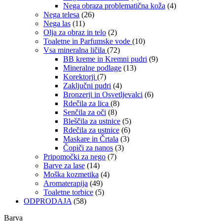
Nega obraza problematična koža
(4)
Nega telesa
(26)
Nega las
(11)
Olja za obraz in telo
(2)
Toaletne in Parfumske vode
(10)
Vsa mineralna ličila
(72)
BB kreme in Kremni pudri
(9)
Mineralne podlage
(13)
Korektorji
(7)
Zaključni pudri
(4)
Bronzerji in Osvetljevalci
(6)
Rdečila za lica
(8)
Senčila za oči
(8)
Bleščila za ustnice
(5)
Rdečila za ustnice
(6)
Maskare in Črtala
(3)
Čopiči za nanos
(3)
Pripomočki za nego
(7)
Barve za lase
(14)
Moška kozmetika
(4)
Aromaterapija
(49)
Toaletne torbice
(5)
ODPRODAJA
(58)
Barva