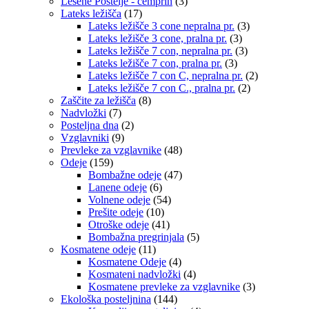
Lesene Postelje - cemprin
(3)
Lateks ležišča
(17)
Lateks ležišče 3 cone nepralna pr.
(3)
Lateks ležišče 3 cone, pralna pr.
(3)
Lateks ležišče 7 con, nepralna pr.
(3)
Lateks ležišče 7 con, pralna pr.
(3)
Lateks ležišče 7 con C, nepralna pr.
(2)
Lateks ležišče 7 con C., pralna pr.
(2)
Zaščite za ležišča
(8)
Nadvložki
(7)
Posteljna dna
(2)
Vzglavniki
(9)
Prevleke za vzglavnike
(48)
Odeje
(159)
Bombažne odeje
(47)
Lanene odeje
(6)
Volnene odeje
(54)
Prešite odeje
(10)
Otroške odeje
(41)
Bombažna pregrinjala
(5)
Kosmatene odeje
(11)
Kosmatene Odeje
(4)
Kosmateni nadvložki
(4)
Kosmatene prevleke za vzglavnike
(3)
Ekološka posteljnina
(144)