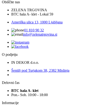
Obiščite nas
ZELENA TRGOVINA
BTC hala A- klet - Lokal 59
Ameriška ulica 13, 1000 Ljubljana
01 810 90 32
info@zelenatrgovina.si
O podjetju
IN DEKOR d.o.o.
Šentilj pod Turjakom 38, 2382 Mislinja
Delovni čas
BTC hala A- klet
Pon.- Sob. 10:00 - 18:00
Informacije