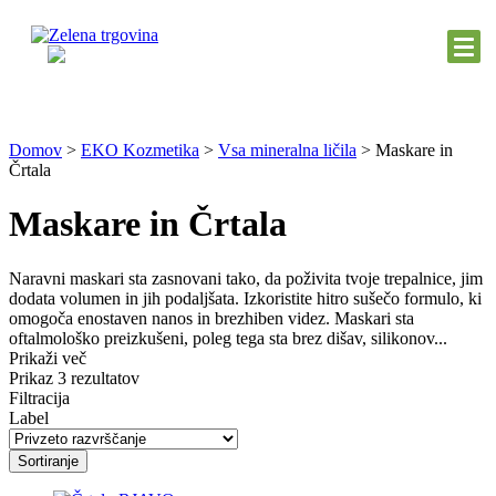
Domov
>
EKO Kozmetika
>
Vsa mineralna ličila
>
Maskare in
Črtala
Maskare in Črtala
Naravni maskari sta zasnovani tako, da poživita tvoje trepalnice, jim
dodata volumen in jih podaljšata. Izkoristite hitro sušečo formulo, ki
omogoča enostaven nanos in brezhiben videz. Maskari sta
oftalmološko preizkušeni, poleg tega sta brez dišav, silikonov...
Prikaži več
Prikaz 3 rezultatov
Filtracija
Label
Sortiranje