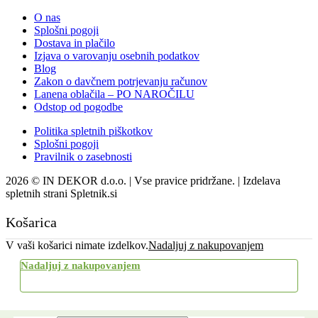
O nas
Splošni pogoji
Dostava in plačilo
Izjava o varovanju osebnih podatkov
Blog
Zakon o davčnem potrjevanju računov
Lanena oblačila – PO NAROČILU
Odstop od pogodbe
Politika spletnih piškotkov
Splošni pogoji
Pravilnik o zasebnosti
2026 © IN DEKOR d.o.o. | Vse pravice pridržane. | Izdelava
spletnih strani Spletnik.si
Košarica
V vaši košarici nimate izdelkov.
Nadaljuj z nakupovanjem
Nadaljuj z nakupovanjem
Uporabi kupon