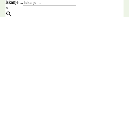
Iskanje ...
×
Pošlji