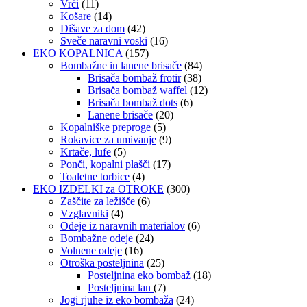
Vrči
(11)
Košare
(14)
Dišave za dom
(42)
Sveče naravni voski
(16)
EKO KOPALNICA
(157)
Bombažne in lanene brisače
(84)
Brisača bombaž frotir
(38)
Brisača bombaž waffel
(12)
Brisača bombaž dots
(6)
Lanene brisače
(20)
Kopalniške preproge
(5)
Rokavice za umivanje
(9)
Krtače, lufe
(5)
Ponči, kopalni plašči
(17)
Toaletne torbice
(4)
EKO IZDELKI za OTROKE
(300)
Zaščite za ležišče
(6)
Vzglavniki
(4)
Odeje iz naravnih materialov
(6)
Bombažne odeje
(24)
Volnene odeje
(16)
Otroška posteljnina
(25)
Posteljnina eko bombaž
(18)
Posteljnina lan
(7)
Jogi rjuhe iz eko bombaža
(24)