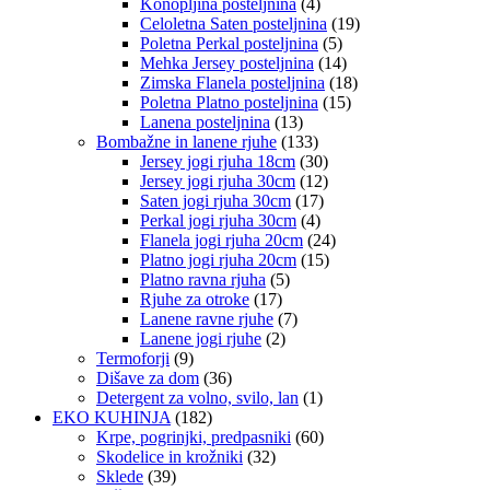
Konopljina posteljnina
(4)
Celoletna Saten posteljnina
(19)
Poletna Perkal posteljnina
(5)
Mehka Jersey posteljnina
(14)
Zimska Flanela posteljnina
(18)
Poletna Platno posteljnina
(15)
Lanena posteljnina
(13)
Bombažne in lanene rjuhe
(133)
Jersey jogi rjuha 18cm
(30)
Jersey jogi rjuha 30cm
(12)
Saten jogi rjuha 30cm
(17)
Perkal jogi rjuha 30cm
(4)
Flanela jogi rjuha 20cm
(24)
Platno jogi rjuha 20cm
(15)
Platno ravna rjuha
(5)
Rjuhe za otroke
(17)
Lanene ravne rjuhe
(7)
Lanene jogi rjuhe
(2)
Termoforji
(9)
Dišave za dom
(36)
Detergent za volno, svilo, lan
(1)
EKO KUHINJA
(182)
Krpe, pogrinjki, predpasniki
(60)
Skodelice in krožniki
(32)
Sklede
(39)