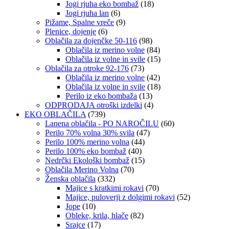
Jogi rjuha eko bombaž
(18)
Jogi rjuha lan
(6)
Pižame, Spalne vreče
(9)
Plenice, dojenje
(6)
Oblačila za dojenčke 50-116
(98)
Oblačila iz merino volne
(84)
Oblačila iz volne in svile
(15)
Oblačila za otroke 92-176
(73)
Oblačila iz merino volne
(42)
Oblačila iz volne in svile
(18)
Perilo iz eko bombaža
(13)
ODPRODAJA otroški izdelki
(4)
EKO OBLAČILA
(739)
Lanena oblačila - PO NAROČILU
(60)
Perilo 70% volna 30% svila
(47)
Perilo 100% merino volna
(44)
Perilo 100% eko bombaž
(40)
Nedrčki Ekološki bombaž
(15)
Oblačila Merino Volna
(70)
Ženska oblačila
(332)
Majice s kratkimi rokavi
(70)
Majice, puloverji z dolgimi rokavi
(52)
Jope
(10)
Obleke, krila, hlače
(82)
Srajce
(17)