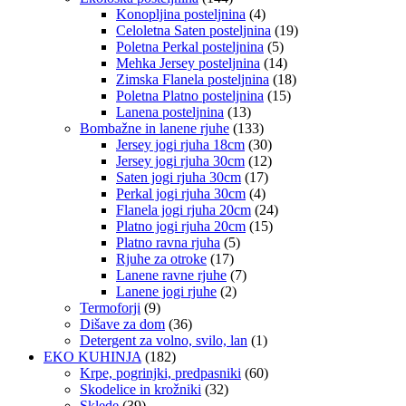
Konopljina posteljnina
(4)
Celoletna Saten posteljnina
(19)
Poletna Perkal posteljnina
(5)
Mehka Jersey posteljnina
(14)
Zimska Flanela posteljnina
(18)
Poletna Platno posteljnina
(15)
Lanena posteljnina
(13)
Bombažne in lanene rjuhe
(133)
Jersey jogi rjuha 18cm
(30)
Jersey jogi rjuha 30cm
(12)
Saten jogi rjuha 30cm
(17)
Perkal jogi rjuha 30cm
(4)
Flanela jogi rjuha 20cm
(24)
Platno jogi rjuha 20cm
(15)
Platno ravna rjuha
(5)
Rjuhe za otroke
(17)
Lanene ravne rjuhe
(7)
Lanene jogi rjuhe
(2)
Termoforji
(9)
Dišave za dom
(36)
Detergent za volno, svilo, lan
(1)
EKO KUHINJA
(182)
Krpe, pogrinjki, predpasniki
(60)
Skodelice in krožniki
(32)
Sklede
(39)