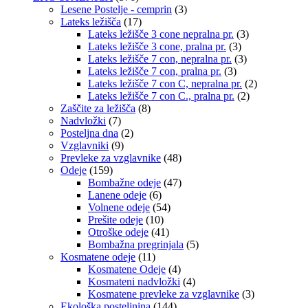
Lesene Postelje - cemprin
(3)
Lateks ležišča
(17)
Lateks ležišče 3 cone nepralna pr.
(3)
Lateks ležišče 3 cone, pralna pr.
(3)
Lateks ležišče 7 con, nepralna pr.
(3)
Lateks ležišče 7 con, pralna pr.
(3)
Lateks ležišče 7 con C, nepralna pr.
(2)
Lateks ležišče 7 con C., pralna pr.
(2)
Zaščite za ležišča
(8)
Nadvložki
(7)
Posteljna dna
(2)
Vzglavniki
(9)
Prevleke za vzglavnike
(48)
Odeje
(159)
Bombažne odeje
(47)
Lanene odeje
(6)
Volnene odeje
(54)
Prešite odeje
(10)
Otroške odeje
(41)
Bombažna pregrinjala
(5)
Kosmatene odeje
(11)
Kosmatene Odeje
(4)
Kosmateni nadvložki
(4)
Kosmatene prevleke za vzglavnike
(3)
Ekološka posteljnina
(144)