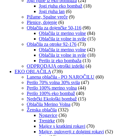
Jogi rjuhe iz eko bombaža
(24)
Jogi rjuha eko bombaž
(18)
Jogi rjuha lan
(6)
Pižame, Spalne vreče
(9)
Plenice, dojenje
(6)
Oblačila za dojenčke 50-116
(98)
Oblačila iz merino volne
(84)
Oblačila iz volne in svile
(15)
Oblačila za otroke 92-176
(73)
Oblačila iz merino volne
(42)
Oblačila iz volne in svile
(18)
Perilo iz eko bombaža
(13)
ODPRODAJA otroški izdelki
(4)
EKO OBLAČILA
(739)
Lanena oblačila - PO NAROČILU
(60)
Perilo 70% volna 30% svila
(47)
Perilo 100% merino volna
(44)
Perilo 100% eko bombaž
(40)
Nedrčki Ekološki bombaž
(15)
Oblačila Merino Volna
(70)
Ženska oblačila
(332)
Nogavice
(36)
Trenirke
(10)
Majice s kratkimi rokavi
(70)
Majice, puloverji z dolgimi rokavi
(52)