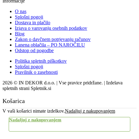
Informacije
O nas
Splošni pogoji
Dostava in plačilo
Izjava o varovanju osebnih podatkov
Blog
Zakon o davčnem potrjevanju računov
Lanena oblačila – PO NAROČILU
Odstop od pogodbe
Politika spletnih piškotkov
Splošni pogoji
Pravilnik o zasebnosti
2026 © IN DEKOR d.o.o. | Vse pravice pridržane. | Izdelava
spletnih strani Spletnik.si
Košarica
V vaši košarici nimate izdelkov.
Nadaljuj z nakupovanjem
Nadaljuj z nakupovanjem