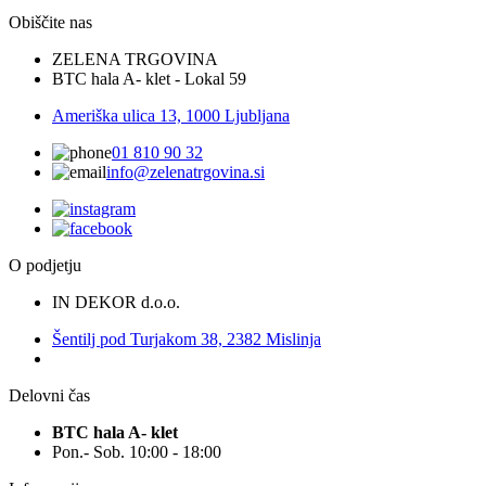
Obiščite nas
ZELENA TRGOVINA
BTC hala A- klet - Lokal 59
Ameriška ulica 13, 1000 Ljubljana
01 810 90 32
info@zelenatrgovina.si
O podjetju
IN DEKOR d.o.o.
Šentilj pod Turjakom 38, 2382 Mislinja
Delovni čas
BTC hala A- klet
Pon.- Sob. 10:00 - 18:00