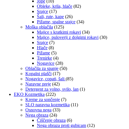
Jope
(10)
Obleke, krila, hlače
(82)
Srajce
(17)
Šali, rute, kape
(26)
Pižame, spalne srajce
(34)
Moška oblačila
(125)
Majice s kratkimi rokavi
(34)
Majice, puloverji z dolgimi rokavi
(30)
Srajce
(7)
Hlače
(8)
Pižame
(5)
Trenirke
(4)
Nogavice
(28)
Oblačila za spanje
(50)
Kopalni plašči
(17)
Nogavice, copati, šali
(85)
Naravne preje
(42)
Detergent za volno, svilo, lan
(1)
EKO Kozmetika
(222)
Kreme za sončenje
(7)
SLO naravna kozmetika
(11)
Osnovna nega
(33)
Nega obraza
(24)
Čiščenje obraza
(6)
Nega obraza proti gubicam
(12)