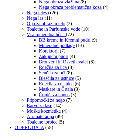
Nega obraza vlažilna
(8)
Nega obraza problematična koža
(4)
Nega telesa
(26)
Nega las
(11)
Olja za obraz in telo
(2)
Toaletne in Parfumske vode
(10)
Vsa mineralna ličila
(72)
BB kreme in Kremni pudri
(9)
Mineralne podlage
(13)
Korektorji
(7)
Zaključni pudri
(4)
Bronzerji in Osvetljevalci
(6)
Rdečila za lica
(8)
Senčila za oči
(8)
Bleščila za ustnice
(5)
Rdečila za ustnice
(6)
Maskare in Črtala
(3)
Čopiči za nanos
(3)
Pripomočki za nego
(7)
Barve za lase
(14)
Moška kozmetika
(4)
Aromaterapija
(49)
Toaletne torbice
(5)
ODPRODAJA
(58)