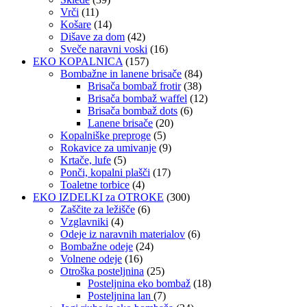
Vrči
(11)
Košare
(14)
Dišave za dom
(42)
Sveče naravni voski
(16)
EKO KOPALNICA
(157)
Bombažne in lanene brisače
(84)
Brisača bombaž frotir
(38)
Brisača bombaž waffel
(12)
Brisača bombaž dots
(6)
Lanene brisače
(20)
Kopalniške preproge
(5)
Rokavice za umivanje
(9)
Krtače, lufe
(5)
Ponči, kopalni plašči
(17)
Toaletne torbice
(4)
EKO IZDELKI za OTROKE
(300)
Zaščite za ležišče
(6)
Vzglavniki
(4)
Odeje iz naravnih materialov
(6)
Bombažne odeje
(24)
Volnene odeje
(16)
Otroška posteljnina
(25)
Posteljnina eko bombaž
(18)
Posteljnina lan
(7)