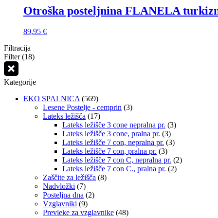
Otroška posteljnina FLANELA turkizn
89,95
€
Filtracija
Filter (18)
Kategorije
EKO SPALNICA
(569)
Lesene Postelje - cemprin
(3)
Lateks ležišča
(17)
Lateks ležišče 3 cone nepralna pr.
(3)
Lateks ležišče 3 cone, pralna pr.
(3)
Lateks ležišče 7 con, nepralna pr.
(3)
Lateks ležišče 7 con, pralna pr.
(3)
Lateks ležišče 7 con C, nepralna pr.
(2)
Lateks ležišče 7 con C., pralna pr.
(2)
Zaščite za ležišča
(8)
Nadvložki
(7)
Posteljna dna
(2)
Vzglavniki
(9)
Prevleke za vzglavnike
(48)