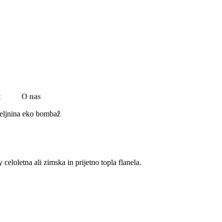
t
O nas
eljnina eko bombaž
loletna ali zimska in prijetno topla flanela.