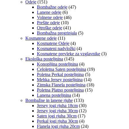
Odeje
(151)
Bombažne odeje
(47)
Lanene odeje
(6)
Volnene odeje
(46)
Prešite odeje
(10)
Otroške odeje
(41)
Bombažna pregrinjala
(5)
Kosmatene odeje
(11)
Kosmatene Odeje
(4)
Kosmateni nadvložki
(4)
Kosmatene prevleke za vzglavnike
(3)
Ekološka posteljnina
(145)
Konopljina posteljnina
(4)
Celoletna Saten posteljnina
(19)
Poletna Perkal posteljnina
(5)
Mehka Jersey posteljnina
(14)
Zimska Flanela posteljnina
(18)
Poletna Platno posteljnina
(15)
Lanena posteljnina
(14)
Bombažne in lanene rjuhe
(133)
Jersey jogi rjuha 18cm
(30)
Jersey jogi rjuha 30cm
(12)
Saten jogi rjuha 30cm
(17)
Perkal jogi rjuha 30cm
(4)
Flanela jogi rjuha 20cm
(24)