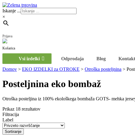
Iskanje ...
×
Prijava
Vsi izdelki
Odprodaja
Blog
Kontak
Domov
>
EKO IZDELKI za OTROKE
>
Otroška posteljnina
>
Post
Posteljnina eko bombaž
Otroška posteljina iz 100% ekološkega bombaža GOTS- mehka jersey ce
Prikaz 18 rezultatov
Filtracija
Label
Sortiranje