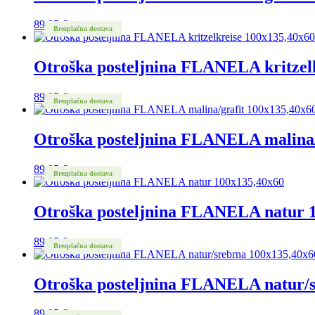
do
145,85 €
89,95
€
Brezplačna dostava
Otroška posteljnina FLANELA kritzel
89,95
€
Brezplačna dostava
Otroška posteljnina FLANELA malina/
89,95
€
Brezplačna dostava
Otroška posteljnina FLANELA natur 
89,95
€
Brezplačna dostava
Otroška posteljnina FLANELA natur/
89,95
€