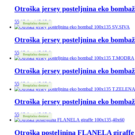
od
55,95 €
Otroška jersey posteljnina eko bom
do
145,85 €
Cenovni
55,95
€
–
145,85
€
Brezplačna dostava
razpon:
od
55,95 €
Otroška jersey posteljnina eko bomba
do
145,85 €
Cenovni
55,95
€
–
145,85
€
Brezplačna dostava
razpon:
od
55,95 €
Otroška jersey posteljnina eko bom
do
145,85 €
Cenovni
55,95
€
–
145,85
€
Brezplačna dostava
razpon:
od
55,95 €
Otroška jersey posteljnina eko bomb
do
145,85 €
Cenovni
55,95
€
–
145,85
€
Brezplačna dostava
razpon:
od
55,95 €
Otroška posteljnina FLANELA giraffe