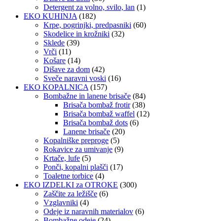
Detergent za volno, svilo, lan
(1)
EKO KUHINJA
(182)
Krpe, pogrinjki, predpasniki
(60)
Skodelice in krožniki
(32)
Sklede
(39)
Vrči
(11)
Košare
(14)
Dišave za dom
(42)
Sveče naravni voski
(16)
EKO KOPALNICA
(157)
Bombažne in lanene brisače
(84)
Brisača bombaž frotir
(38)
Brisača bombaž waffel
(12)
Brisača bombaž dots
(6)
Lanene brisače
(20)
Kopalniške preproge
(5)
Rokavice za umivanje
(9)
Krtače, lufe
(5)
Ponči, kopalni plašči
(17)
Toaletne torbice
(4)
EKO IZDELKI za OTROKE
(300)
Zaščite za ležišče
(6)
Vzglavniki
(4)
Odeje iz naravnih materialov
(6)
Bombažne odeje
(24)