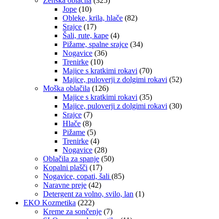
Ženska oblačila
(325)
Jope
(10)
Obleke, krila, hlače
(82)
Srajce
(17)
Šali, rute, kape
(4)
Pižame, spalne srajce
(34)
Nogavice
(36)
Trenirke
(10)
Majice s kratkimi rokavi
(70)
Majice, puloverji z dolgimi rokavi
(52)
Moška oblačila
(126)
Majice s kratkimi rokavi
(35)
Majice, puloverji z dolgimi rokavi
(30)
Srajce
(7)
Hlače
(8)
Pižame
(5)
Trenirke
(4)
Nogavice
(28)
Oblačila za spanje
(50)
Kopalni plašči
(17)
Nogavice, copati, šali
(85)
Naravne preje
(42)
Detergent za volno, svilo, lan
(1)
EKO Kozmetika
(222)
Kreme za sončenje
(7)