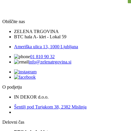
Obiščite nas
ZELENA TRGOVINA
BTC hala A- klet - Lokal 59
Ameriška ulica 13, 1000 Ljubljana
01 810 90 32
info@zelenatrgovina.si
O podjetju
IN DEKOR d.o.o.
Šentilj pod Turjakom 38, 2382 Mislinja
Delovni čas