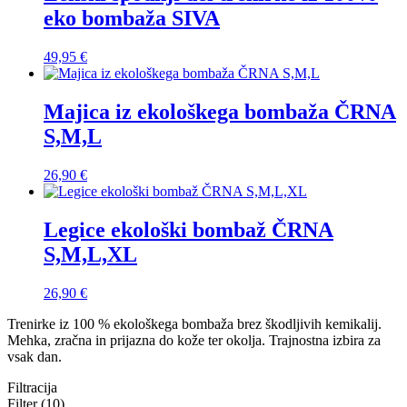
eko bombaža SIVA
49,95
€
Majica iz ekološkega bombaža ČRNA
S,M,L
26,90
€
Legice ekološki bombaž ČRNA
S,M,L,XL
26,90
€
Trenirke iz 100 % ekološkega bombaža brez škodljivih kemikalij.
Mehka, zračna in prijazna do kože ter okolja. Trajnostna izbira za
vsak dan.
Filtracija
Filter (10)