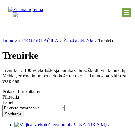
Domov
>
EKO OBLAČILA
>
Ženska oblačila
>
Trenirke
Trenirke
Trenirke iz 100 % ekološkega bombaža brez škodljivih kemikalij.
Mehka, zračna in prijazna do kože ter okolja. Trajnostna izbira za
vsak dan.
Prikaz 10 rezultatov
Filtracija
Label
Sortiranje