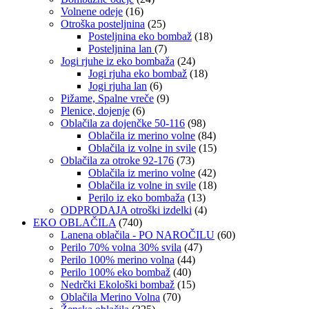
Volnene odeje
(16)
Otroška posteljnina
(25)
Posteljnina eko bombaž
(18)
Posteljnina lan
(7)
Jogi rjuhe iz eko bombaža
(24)
Jogi rjuha eko bombaž
(18)
Jogi rjuha lan
(6)
Pižame, Spalne vreče
(9)
Plenice, dojenje
(6)
Oblačila za dojenčke 50-116
(98)
Oblačila iz merino volne
(84)
Oblačila iz volne in svile
(15)
Oblačila za otroke 92-176
(73)
Oblačila iz merino volne
(42)
Oblačila iz volne in svile
(18)
Perilo iz eko bombaža
(13)
ODPRODAJA otroški izdelki
(4)
EKO OBLAČILA
(740)
Lanena oblačila - PO NAROČILU
(60)
Perilo 70% volna 30% svila
(47)
Perilo 100% merino volna
(44)
Perilo 100% eko bombaž
(40)
Nedrčki Ekološki bombaž
(15)
Oblačila Merino Volna
(70)