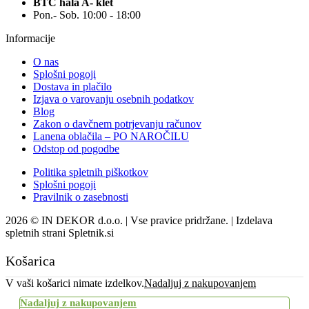
BTC hala A- klet
Pon.- Sob. 10:00 - 18:00
Informacije
O nas
Splošni pogoji
Dostava in plačilo
Izjava o varovanju osebnih podatkov
Blog
Zakon o davčnem potrjevanju računov
Lanena oblačila – PO NAROČILU
Odstop od pogodbe
Politika spletnih piškotkov
Splošni pogoji
Pravilnik o zasebnosti
2026 © IN DEKOR d.o.o. | Vse pravice pridržane. | Izdelava
spletnih strani Spletnik.si
Košarica
V vaši košarici nimate izdelkov.
Nadaljuj z nakupovanjem
Nadaljuj z nakupovanjem