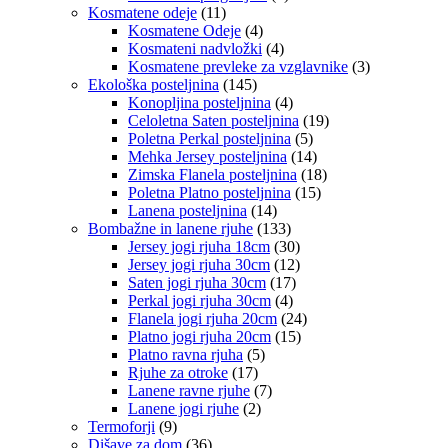
Kosmatene odeje
(11)
Kosmatene Odeje
(4)
Kosmateni nadvložki
(4)
Kosmatene prevleke za vzglavnike
(3)
Ekološka posteljnina
(145)
Konopljina posteljnina
(4)
Celoletna Saten posteljnina
(19)
Poletna Perkal posteljnina
(5)
Mehka Jersey posteljnina
(14)
Zimska Flanela posteljnina
(18)
Poletna Platno posteljnina
(15)
Lanena posteljnina
(14)
Bombažne in lanene rjuhe
(133)
Jersey jogi rjuha 18cm
(30)
Jersey jogi rjuha 30cm
(12)
Saten jogi rjuha 30cm
(17)
Perkal jogi rjuha 30cm
(4)
Flanela jogi rjuha 20cm
(24)
Platno jogi rjuha 20cm
(15)
Platno ravna rjuha
(5)
Rjuhe za otroke
(17)
Lanene ravne rjuhe
(7)
Lanene jogi rjuhe
(2)
Termoforji
(9)
Dišave za dom
(36)