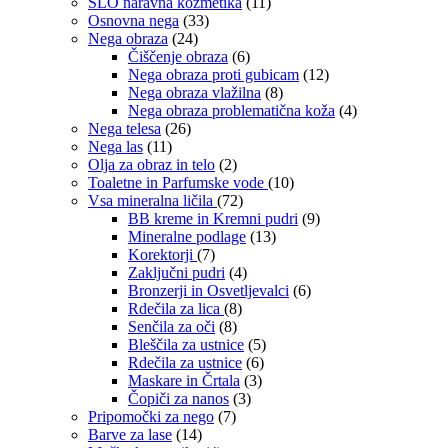
SLO naravna kozmetika
(11)
Osnovna nega
(33)
Nega obraza
(24)
Čiščenje obraza
(6)
Nega obraza proti gubicam
(12)
Nega obraza vlažilna
(8)
Nega obraza problematična koža
(4)
Nega telesa
(26)
Nega las
(11)
Olja za obraz in telo
(2)
Toaletne in Parfumske vode
(10)
Vsa mineralna ličila
(72)
BB kreme in Kremni pudri
(9)
Mineralne podlage
(13)
Korektorji
(7)
Zaključni pudri
(4)
Bronzerji in Osvetljevalci
(6)
Rdečila za lica
(8)
Senčila za oči
(8)
Bleščila za ustnice
(5)
Rdečila za ustnice
(6)
Maskare in Črtala
(3)
Čopiči za nanos
(3)
Pripomočki za nego
(7)
Barve za lase
(14)