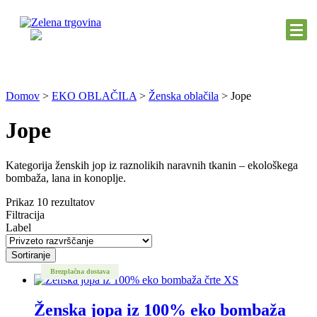
Domov
>
EKO OBLAČILA
>
Ženska oblačila
>
Jope
Jope
Kategorija ženskih jop iz raznolikih naravnih tkanin – ekološkega
bombaža, lana in konoplje.
Prikaz 10 rezultatov
Filtracija
Label
Sortiranje
Brezplačna dostava
Ženska jopa iz 100% eko bombaža