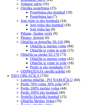
Volnene odeje
(16)
Otroška posteljnina
(25)
Posteljnina eko bombaž
(18)
Posteljnina lan
(7)
Jogi rjuhe iz eko bombaža
(24)
Jogi rjuha eko bombaž
(18)
Jogi rjuha lan
(6)
Pižame, Spalne vreče
(9)
Plenice, dojenje
(6)
Oblačila za dojenčke 50-116
(98)
Oblačila iz merino volne
(84)
Oblačila iz volne in svile
(15)
Oblačila za otroke 92-176
(73)
Oblačila iz merino volne
(42)
Oblačila iz volne in svile
(18)
Perilo iz eko bombaža
(13)
ODPRODAJA otroški izdelki
(4)
EKO OBLAČILA
(726)
Lanena oblačila - PO NAROČILU
(60)
Perilo 70% volna 30% svila
(47)
Perilo 100% merino volna
(44)
Perilo 100% eko bombaž
(40)
Nedrčki Ekološki bombaž
(15)
Oblačila Merino Volna
(70)