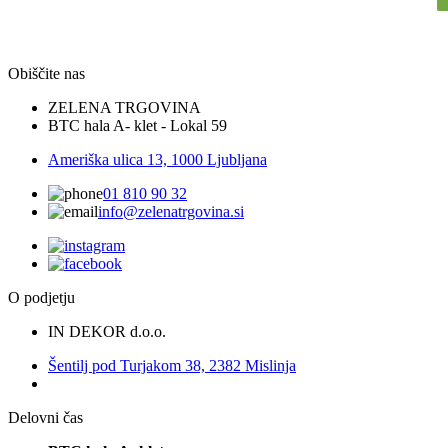
Obiščite nas
ZELENA TRGOVINA
BTC hala A- klet - Lokal 59
Ameriška ulica 13, 1000 Ljubljana
01 810 90 32
info@zelenatrgovina.si
O podjetju
IN DEKOR d.o.o.
Šentilj pod Turjakom 38, 2382 Mislinja
Delovni čas