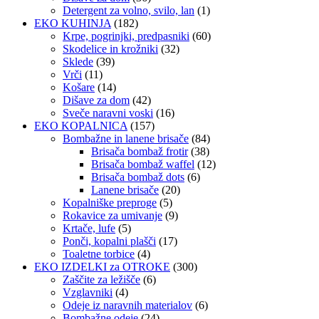
Detergent za volno, svilo, lan
(1)
EKO KUHINJA
(182)
Krpe, pogrinjki, predpasniki
(60)
Skodelice in krožniki
(32)
Sklede
(39)
Vrči
(11)
Košare
(14)
Dišave za dom
(42)
Sveče naravni voski
(16)
EKO KOPALNICA
(157)
Bombažne in lanene brisače
(84)
Brisača bombaž frotir
(38)
Brisača bombaž waffel
(12)
Brisača bombaž dots
(6)
Lanene brisače
(20)
Kopalniške preproge
(5)
Rokavice za umivanje
(9)
Krtače, lufe
(5)
Ponči, kopalni plašči
(17)
Toaletne torbice
(4)
EKO IZDELKI za OTROKE
(300)
Zaščite za ležišče
(6)
Vzglavniki
(4)
Odeje iz naravnih materialov
(6)
Bombažne odeje
(24)