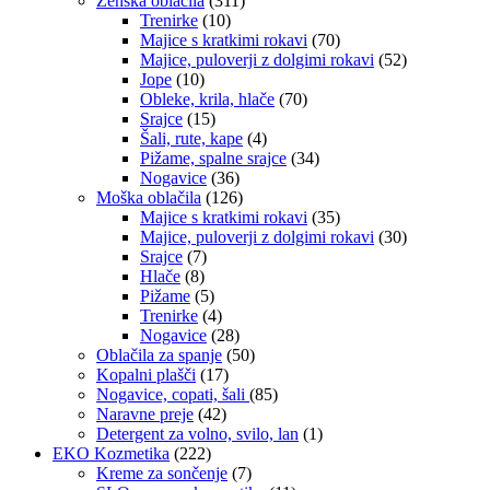
Ženska oblačila
(311)
Trenirke
(10)
Majice s kratkimi rokavi
(70)
Majice, puloverji z dolgimi rokavi
(52)
Jope
(10)
Obleke, krila, hlače
(70)
Srajce
(15)
Šali, rute, kape
(4)
Pižame, spalne srajce
(34)
Nogavice
(36)
Moška oblačila
(126)
Majice s kratkimi rokavi
(35)
Majice, puloverji z dolgimi rokavi
(30)
Srajce
(7)
Hlače
(8)
Pižame
(5)
Trenirke
(4)
Nogavice
(28)
Oblačila za spanje
(50)
Kopalni plašči
(17)
Nogavice, copati, šali
(85)
Naravne preje
(42)
Detergent za volno, svilo, lan
(1)
EKO Kozmetika
(222)
Kreme za sončenje
(7)