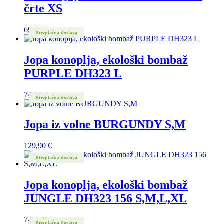
črte XS
69,95
€
Brezplačna dostava
Jopa konoplja, ekološki bombaž
PURPLE DH323 L
74,80
€
Brezplačna dostava
Jopa iz volne BURGUNDY S,M
129,90
€
Brezplačna dostava
Jopa konoplja, ekološki bombaž
JUNGLE DH323 156 S,M,L,XL
74,80
€
Brezplačna dostava