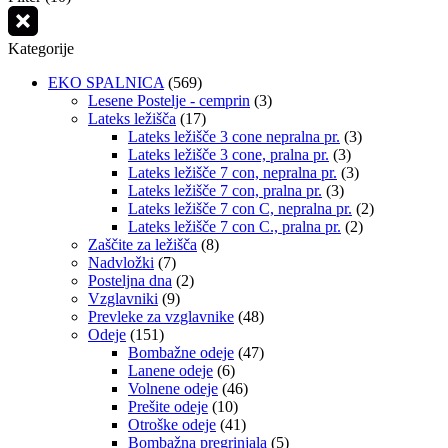
Kategorije
EKO SPALNICA
(569)
Lesene Postelje - cemprin
(3)
Lateks ležišča
(17)
Lateks ležišče 3 cone nepralna pr.
(3)
Lateks ležišče 3 cone, pralna pr.
(3)
Lateks ležišče 7 con, nepralna pr.
(3)
Lateks ležišče 7 con, pralna pr.
(3)
Lateks ležišče 7 con C, nepralna pr.
(2)
Lateks ležišče 7 con C., pralna pr.
(2)
Zaščite za ležišča
(8)
Nadvložki
(7)
Posteljna dna
(2)
Vzglavniki
(9)
Prevleke za vzglavnike
(48)
Odeje
(151)
Bombažne odeje
(47)
Lanene odeje
(6)
Volnene odeje
(46)
Prešite odeje
(10)
Otroške odeje
(41)
Bombažna pregrinjala
(5)