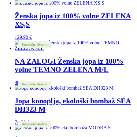
Ženska jopa iz 100% volne ZELENA
XS,S
129,90
€
Brezplačna dostava
NA ZALOGI Ženska jopa iz 100%
volne TEMNO ZELENA M/L
90,05
€
Brezplačna dostava
Jopa konoplja, ekološki bombaž SEA
DH323 M
74,80
€
Brezplačna dostava