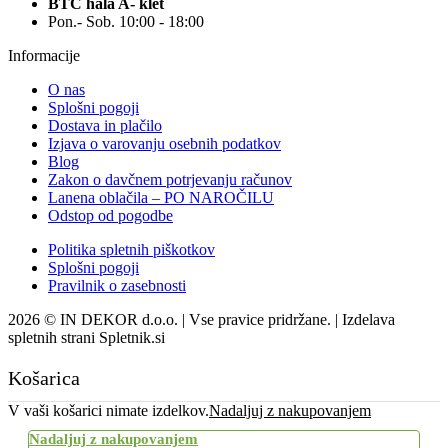
BTC hala A- klet
Pon.- Sob. 10:00 - 18:00
Informacije
O nas
Splošni pogoji
Dostava in plačilo
Izjava o varovanju osebnih podatkov
Blog
Zakon o davčnem potrjevanju računov
Lanena oblačila – PO NAROČILU
Odstop od pogodbe
Politika spletnih piškotkov
Splošni pogoji
Pravilnik o zasebnosti
2026 © IN DEKOR d.o.o. | Vse pravice pridržane. | Izdelava
spletnih strani Spletnik.si
Košarica
V vaši košarici nimate izdelkov.
Nadaljuj z nakupovanjem
Nadaljuj z nakupovanjem