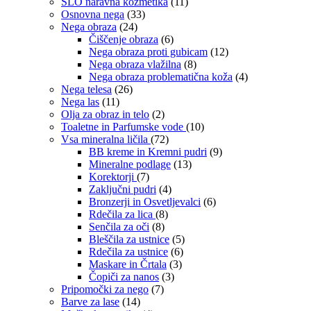
SLO naravna kozmetika
(11)
Osnovna nega
(33)
Nega obraza
(24)
Čiščenje obraza
(6)
Nega obraza proti gubicam
(12)
Nega obraza vlažilna
(8)
Nega obraza problematična koža
(4)
Nega telesa
(26)
Nega las
(11)
Olja za obraz in telo
(2)
Toaletne in Parfumske vode
(10)
Vsa mineralna ličila
(72)
BB kreme in Kremni pudri
(9)
Mineralne podlage
(13)
Korektorji
(7)
Zaključni pudri
(4)
Bronzerji in Osvetljevalci
(6)
Rdečila za lica
(8)
Senčila za oči
(8)
Bleščila za ustnice
(5)
Rdečila za ustnice
(6)
Maskare in Črtala
(3)
Čopiči za nanos
(3)
Pripomočki za nego
(7)
Barve za lase
(14)