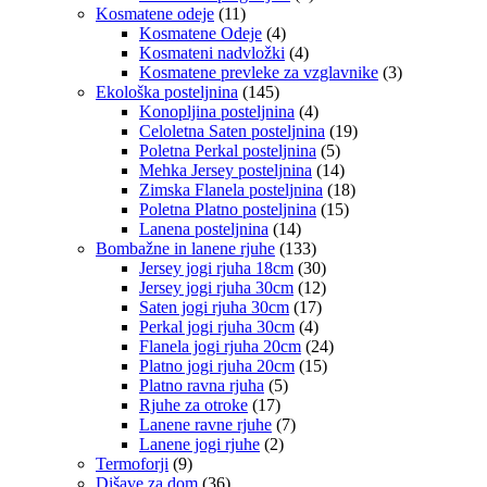
Kosmatene odeje
(11)
Kosmatene Odeje
(4)
Kosmateni nadvložki
(4)
Kosmatene prevleke za vzglavnike
(3)
Ekološka posteljnina
(145)
Konopljina posteljnina
(4)
Celoletna Saten posteljnina
(19)
Poletna Perkal posteljnina
(5)
Mehka Jersey posteljnina
(14)
Zimska Flanela posteljnina
(18)
Poletna Platno posteljnina
(15)
Lanena posteljnina
(14)
Bombažne in lanene rjuhe
(133)
Jersey jogi rjuha 18cm
(30)
Jersey jogi rjuha 30cm
(12)
Saten jogi rjuha 30cm
(17)
Perkal jogi rjuha 30cm
(4)
Flanela jogi rjuha 20cm
(24)
Platno jogi rjuha 20cm
(15)
Platno ravna rjuha
(5)
Rjuhe za otroke
(17)
Lanene ravne rjuhe
(7)
Lanene jogi rjuhe
(2)
Termoforji
(9)
Dišave za dom
(36)