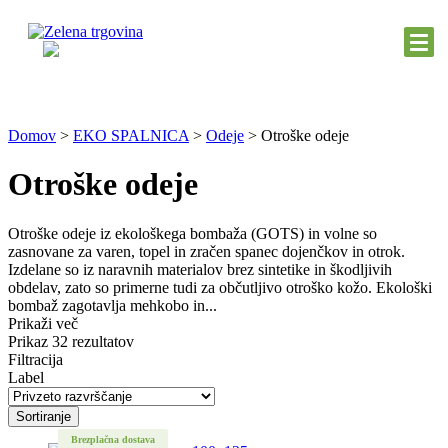
Domov
>
EKO SPALNICA
>
Odeje
>
Otroške odeje
Otroške odeje
Otroške odeje iz ekološkega bombaža (GOTS) in volne so
zasnovane za varen, topel in zračen spanec dojenčkov in otrok.
Izdelane so iz naravnih materialov brez sintetike in škodljivih
obdelav, zato so primerne tudi za občutljivo otroško kožo. Ekološki
bombaž zagotavlja mehkobo in...
Prikaži več
Prikaz 32 rezultatov
Filtracija
Label
Sortiranje
Brezplačna dostava