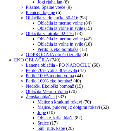
Jogi rjuha lan
(6)
Pižame, Spalne vreče
(9)
Plenice, dojenje
(6)
Oblačila za dojenčke 50-116
(98)
Oblačila iz merino volne
(84)
Oblačila iz volne in svile
(15)
Oblačila za otroke 92-176
(73)
Oblačila iz merino volne
(42)
Oblačila iz volne in svile
(18)
Perilo iz eko bombaža
(13)
ODPRODAJA otroški izdelki
(4)
EKO OBLAČILA
(740)
Lanena oblačila - PO NAROČILU
(60)
Perilo 70% volna 30% svila
(47)
Perilo 100% merino volna
(44)
Perilo 100% eko bombaž
(40)
Nedrčki Ekološki bombaž
(15)
Oblačila Merino Volna
(70)
Ženska oblačila
(332)
Majice s kratkimi rokavi
(70)
Majice, puloverji z dolgimi rokavi
(52)
Jope
(10)
Obleke, krila, hlače
(82)
Srajce
(17)
Šali, rute, kape
(26)