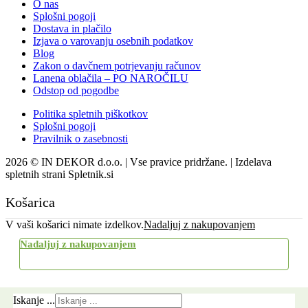
O nas
Splošni pogoji
Dostava in plačilo
Izjava o varovanju osebnih podatkov
Blog
Zakon o davčnem potrjevanju računov
Lanena oblačila – PO NAROČILU
Odstop od pogodbe
Politika spletnih piškotkov
Splošni pogoji
Pravilnik o zasebnosti
2026 © IN DEKOR d.o.o. | Vse pravice pridržane. | Izdelava
spletnih strani Spletnik.si
Košarica
V vaši košarici nimate izdelkov.
Nadaljuj z nakupovanjem
Nadaljuj z nakupovanjem
Uporabi kupon
Iskanje ...