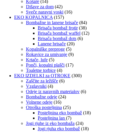
Košare
(14)
Dišave za dom
(42)
Sveče naravni voski
(16)
EKO KOPALNICA
(157)
Bombažne in lanene brisače
(84)
Brisača bombaž frotir
(38)
Brisača bombaž waffel
(12)
Brisača bombaž dots
(6)
Lanene brisače
(20)
Kopalniške preproge
(5)
Rokavice za umivanje
(9)
Krtače, lufe
(5)
Ponči, kopalni plašči
(17)
Toaletne torbice
(4)
EKO IZDELKI za OTROKE
(300)
Zaščite za ležišče
(6)
Vzglavniki
(4)
Odeje iz naravnih materialov
(6)
Bombažne odeje
(24)
Volnene odeje
(16)
Otroška posteljnina
(25)
Posteljnina eko bombaž
(18)
Posteljnina lan
(7)
Jogi rjuhe iz eko bombaža
(24)
Jogi rjuha eko bombaž
(18)