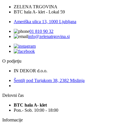
ZELENA TRGOVINA
BTC hala A- klet - Lokal 59
Ameriška ulica 13, 1000 Ljubljana
01 810 90 32
info@zelenatrgovina.si
O podjetju
IN DEKOR d.o.o.
Šentilj pod Turjakom 38, 2382 Mislinja
Delovni čas
BTC hala A- klet
Pon.- Sob. 10:00 - 18:00
Informacije