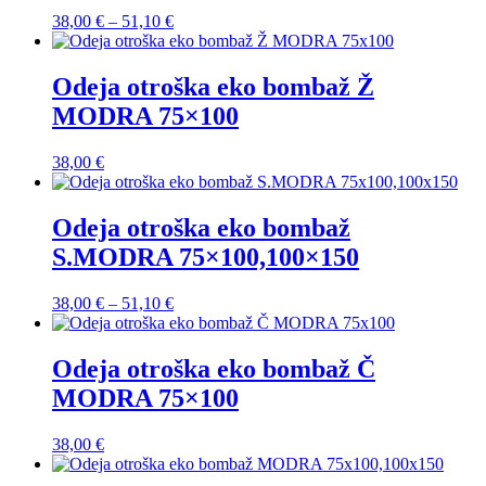
Cenovni
38,00
€
–
51,10
€
razpon:
od
38,00 €
Odeja otroška eko bombaž Ž
do
MODRA 75×100
51,10 €
38,00
€
Odeja otroška eko bombaž
S.MODRA 75×100,100×150
Cenovni
38,00
€
–
51,10
€
razpon:
od
38,00 €
Odeja otroška eko bombaž Č
do
MODRA 75×100
51,10 €
38,00
€