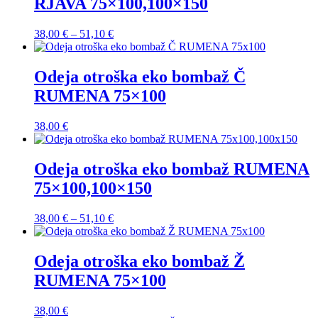
RJAVA 75×100,100×150
Cenovni
38,00
€
–
51,10
€
razpon:
od
38,00 €
Odeja otroška eko bombaž Č
do
RUMENA 75×100
51,10 €
38,00
€
Odeja otroška eko bombaž RUMENA
75×100,100×150
Cenovni
38,00
€
–
51,10
€
razpon:
od
38,00 €
Odeja otroška eko bombaž Ž
do
RUMENA 75×100
51,10 €
38,00
€