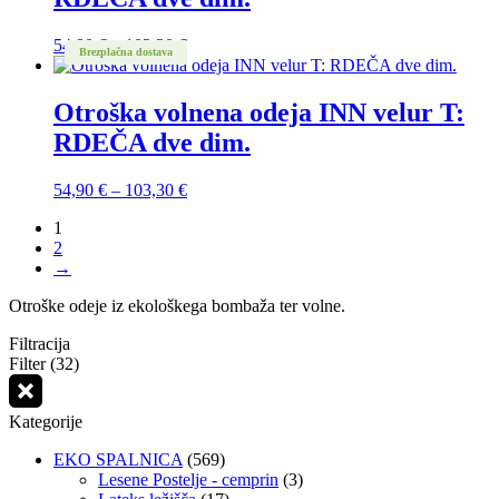
Cenovni
54,90
€
–
103,30
€
Brezplačna dostava
razpon:
od
54,90 €
Otroška volnena odeja INN velur T:
do
RDEČA dve dim.
103,30 €
Cenovni
54,90
€
–
103,30
€
razpon:
1
od
2
54,90 €
→
do
103,30 €
Otroške odeje iz ekološkega bombaža ter volne.
Filtracija
Filter (32)
Kategorije
EKO SPALNICA
(569)
Lesene Postelje - cemprin
(3)