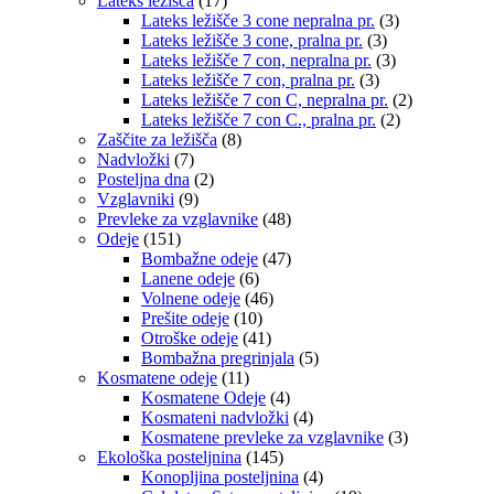
Lateks ležišča
(17)
Lateks ležišče 3 cone nepralna pr.
(3)
Lateks ležišče 3 cone, pralna pr.
(3)
Lateks ležišče 7 con, nepralna pr.
(3)
Lateks ležišče 7 con, pralna pr.
(3)
Lateks ležišče 7 con C, nepralna pr.
(2)
Lateks ležišče 7 con C., pralna pr.
(2)
Zaščite za ležišča
(8)
Nadvložki
(7)
Posteljna dna
(2)
Vzglavniki
(9)
Prevleke za vzglavnike
(48)
Odeje
(151)
Bombažne odeje
(47)
Lanene odeje
(6)
Volnene odeje
(46)
Prešite odeje
(10)
Otroške odeje
(41)
Bombažna pregrinjala
(5)
Kosmatene odeje
(11)
Kosmatene Odeje
(4)
Kosmateni nadvložki
(4)
Kosmatene prevleke za vzglavnike
(3)
Ekološka posteljnina
(145)
Konopljina posteljnina
(4)