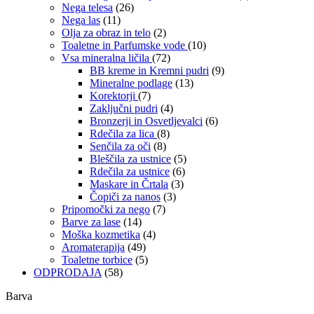
Nega telesa
(26)
Nega las
(11)
Olja za obraz in telo
(2)
Toaletne in Parfumske vode
(10)
Vsa mineralna ličila
(72)
BB kreme in Kremni pudri
(9)
Mineralne podlage
(13)
Korektorji
(7)
Zaključni pudri
(4)
Bronzerji in Osvetljevalci
(6)
Rdečila za lica
(8)
Senčila za oči
(8)
Bleščila za ustnice
(5)
Rdečila za ustnice
(6)
Maskare in Črtala
(3)
Čopiči za nanos
(3)
Pripomočki za nego
(7)
Barve za lase
(14)
Moška kozmetika
(4)
Aromaterapija
(49)
Toaletne torbice
(5)
ODPRODAJA
(58)
Barva