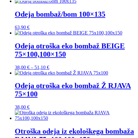
Odeja bombaž/bom 100×135
63,90
€
Odeja otroška eko bombaž BEIGE
75×100,100×150
Cenovni
38,00
€
–
51,10
€
razpon:
od
38,00 €
Odeja otroška eko bombaž Ž RJAVA
do
75×100
51,10 €
38,00
€
Otroška odeja iz ekološkega bombaža