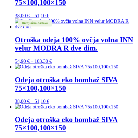
75×100,100×150
51,10 €
Cenovni
38,00
€
–
51,10
€
razpon:
Brezplačna dostava
od
38,00 €
do
Otroška odeja 100% ovčja volna INN
51,10 €
velur MODRA R dve dim.
Cenovni
54,90
€
–
103,30
€
razpon:
od
54,90 €
Odeja otroška eko bombaž SIVA
do
75×100,100×150
103,30 €
Cenovni
38,00
€
–
51,10
€
razpon:
od
38,00 €
Odeja otroška eko bombaž SIVA
do
75×100,100×150
51,10 €