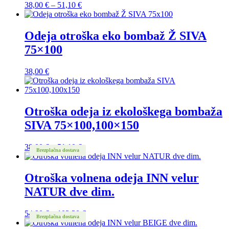
Cenovni
38,00
€
–
51,10
€
razpon:
od
38,00 €
Odeja otroška eko bombaž Ž SIVA
do
75×100
51,10 €
38,00
€
Otroška odeja iz ekološkega bombaža
SIVA 75×100,100×150
Cenovni
38,00
€
–
51,10
€
Brezplačna dostava
razpon:
od
38,00 €
Otroška volnena odeja INN velur
do
NATUR dve dim.
51,10 €
Cenovni
54,90
€
–
103,30
€
Brezplačna dostava
razpon: