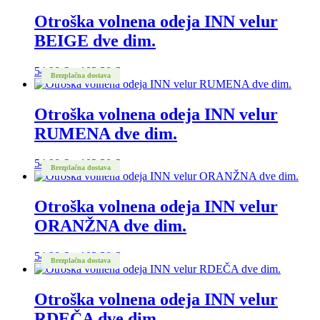
od
54,90 €
Otroška volnena odeja INN velur
do
BEIGE dve dim.
103,30 €
Cenovni
54,90
€
–
103,30
€
Brezplačna dostava
razpon:
od
54,90 €
Otroška volnena odeja INN velur
do
RUMENA dve dim.
103,30 €
Cenovni
54,90
€
–
103,30
€
Brezplačna dostava
razpon:
od
54,90 €
Otroška volnena odeja INN velur
do
ORANŽNA dve dim.
103,30 €
Cenovni
54,90
€
–
103,30
€
Brezplačna dostava
razpon:
od
54,90 €
Otroška volnena odeja INN velur
do
RDEČA dve dim.
103,30 €