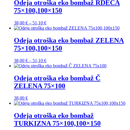
38,00 €
Odeja otroška eko bombaž RDEČA
do
75×100,100×150
51,10 €
Cenovni
38,00
€
–
51,10
€
razpon:
od
38,00 €
Odeja otroška eko bombaž ZELENA
do
75×100,100×150
51,10 €
Cenovni
38,00
€
–
51,10
€
razpon:
od
38,00 €
Odeja otroška eko bombaž Č
do
ZELENA 75×100
51,10 €
38,00
€
Odeja otroška eko bombaž
TURKIZNA 75×100,100×150