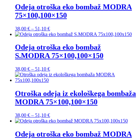
Odeja otroška eko bombaž MODRA
75×100,100×150
Cenovni
38,00
€
–
51,10
€
razpon:
od
38,00 €
Odeja otroška eko bombaž
do
S.MODRA 75×100,100×150
51,10 €
Cenovni
38,00
€
–
51,10
€
razpon:
od
38,00 €
do
Otroška odeja iz ekološkega bombaža
51,10 €
MODRA 75×100,100×150
Cenovni
38,00
€
–
51,10
€
razpon:
od
38,00 €
Odeja otroška eko bombaž MODRA
do