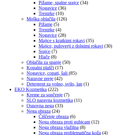
Pižame, spalne srajce
(34)
Nogavice
(36)
Trenirke
(10)
Moška oblačila
(126)
Pižame
(5)
Trenirke
(4)
Nogavice
(28)
Majice s kratkimi rokavi
(35)
Majice, puloverji z dolgimi rokavi
(30)
Srajce
(7)
Hlače
(8)
Oblačila za spanje
(50)
Kopalni plašči
(17)
Nogavice, copati, šali
(85)
Naravne preje
(42)
Detergent za volno, svilo, lan
(1)
EKO Kozmetika
(222)
Kreme za sončenje
(7)
SLO naravna kozmetika
(11)
Osnovna nega
(33)
Nega obraza
(24)
Čiščenje obraza
(6)
Nega obraza proti gubicam
(12)
Nega obraza vlažilna
(8)
Nega obraza problematična koža
(4)