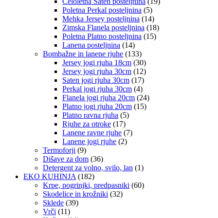
Celoletna Saten posteljnina
(19)
Poletna Perkal posteljnina
(5)
Mehka Jersey posteljnina
(14)
Zimska Flanela posteljnina
(18)
Poletna Platno posteljnina
(15)
Lanena posteljnina
(14)
Bombažne in lanene rjuhe
(133)
Jersey jogi rjuha 18cm
(30)
Jersey jogi rjuha 30cm
(12)
Saten jogi rjuha 30cm
(17)
Perkal jogi rjuha 30cm
(4)
Flanela jogi rjuha 20cm
(24)
Platno jogi rjuha 20cm
(15)
Platno ravna rjuha
(5)
Rjuhe za otroke
(17)
Lanene ravne rjuhe
(7)
Lanene jogi rjuhe
(2)
Termoforji
(9)
Dišave za dom
(36)
Detergent za volno, svilo, lan
(1)
EKO KUHINJA
(182)
Krpe, pogrinjki, predpasniki
(60)
Skodelice in krožniki
(32)
Sklede
(39)
Vrči
(11)