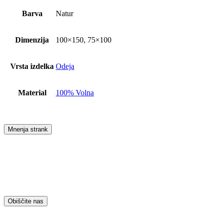
Barva
Natur
Dimenzija
100×150, 75×100
Vrsta izdelka
Odeja
Material
100% Volna
Mnenja strank
Obiščite nas