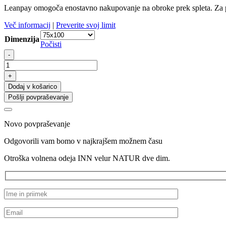
Leanpay omogoča enostavno nakupovanje na obroke prek spleta. Za plač
Več informacij
|
Preverite svoj limit
Dimenzija
Počisti
Otroška
-
volnena
odeja
+
INN
Dodaj v košarico
velur
Pošlji povpraševanje
NATUR
dve
dim.
Novo povpraševanje
količina
Odgovorili vam bomo v najkrajšem možnem času
Otroška volnena odeja INN velur NATUR dve dim.