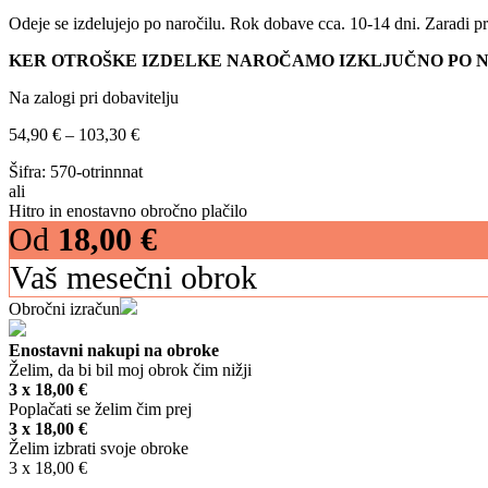
Odeje se izdelujejo po naročilu. Rok dobave cca. 10-14 dni. Zaradi pr
KER OTROŠKE IZDELKE NAROČAMO IZKLJUČNO PO N
Na zalogi pri dobavitelju
Cenovni
54,90
€
–
103,30
€
razpon:
Šifra:
570-otrinnnat
od
ali
54,90 €
Hitro in enostavno obročno plačilo
do
Od
18,00
€
103,30 €
Vaš mesečni obrok
Obročni izračun
Enostavni nakupi na obroke
Želim, da bi bil moj obrok čim nižji
3 x
18,00
€
Poplačati se želim čim prej
3 x
18,00
€
Želim izbrati svoje obroke
3 x
18,00
€