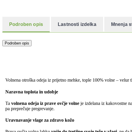
Podroben opis
Lastnosti izdelka
Mnenja s
Podroben opis
Volnena otroška odeja iz prijetno mehke, tople 100% volne – velur t
Naravna toplota in udobje
Ta
volnena odeja iz prave ovčje volne
je izdelana iz kakovostne na
pa preprečuje pregrevanje.
Uravnavanje vlage za zdravo kožo
Prava ovčja volna lahko
vpije do tretjine svoje teže v vlagi
, ne da 