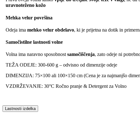
uravnoteženo kožo
Mehka velur površina
Odeja ima
mehko velur obdelavo
, ki je prijetna na dotik in prime
Samočistilne lastnosti volne
Volna ima naravno sposobnost
samočiščenja
, zato odeje ni potrebn
TEŽA ODEJE: 300-600 g – odvisno od dimenzije odeje
DIMENZIJA: 75×100 ali 100×150 cm (Cena je za najmanjšo dimenz
VZDRŽEVANJE: 30°C Ročno pranje & Detergent za Volno
Lastnosti izdelka