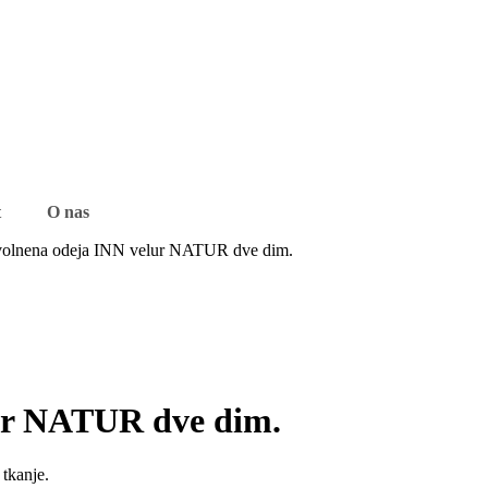
t
O nas
volnena odeja INN velur NATUR dve dim.
lur NATUR dve dim.
 tkanje.