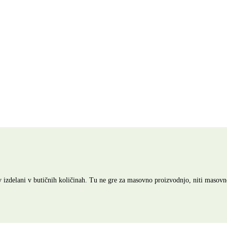
rov izdelani v butičnih količinah. Tu ne gre za masovno proizvodnjo, niti mas