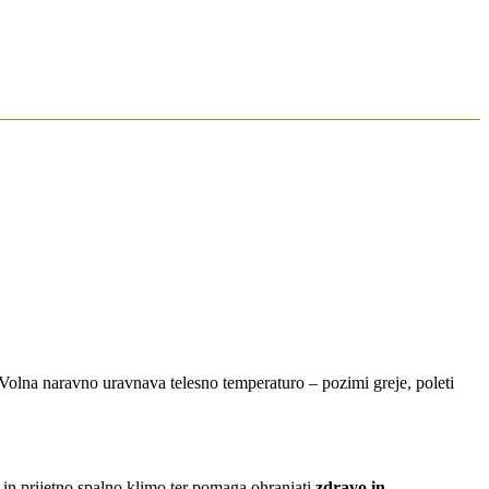
. Volna naravno uravnava telesno temperaturo – pozimi greje, poleti
o in prijetno spalno klimo ter pomaga ohranjati
zdravo in