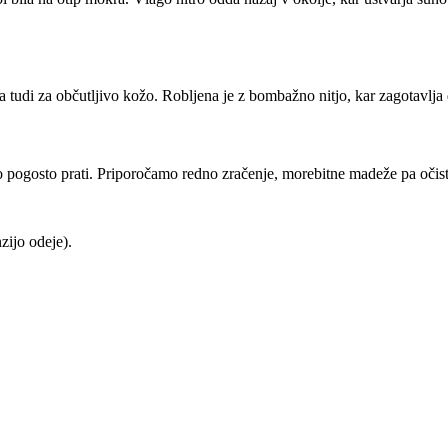
rna tudi za občutljivo kožo. Robljena je z bombažno nitjo, kar zagotavlja
o pogosto prati. Priporočamo redno zračenje, morebitne madeže pa očisti
ijo odeje).