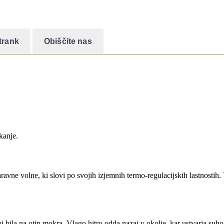
trank
Obiščite nas
kanje.
ravne volne, ki slovi po svojih izjemnih termo-regulacijskih lastnostih
bi bila na otip mokra. Vlago hitro odda nazaj v okolje, kar ustvarja suh