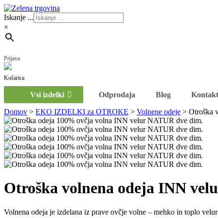
Iskanje ...
×
Prijava
Vsi izdelki
Odprodaja
Blog
Kontak
Domov
>
EKO IZDELKI za OTROKE
>
Volnene odeje
>
Otroška 
Otroška volnena odeja INN ve
Volnena odeja je izdelana iz prave ovčje volne – mehko in toplo velur