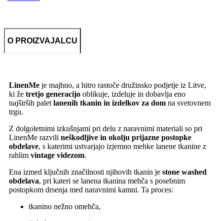
O PROIZVAJALCU
LinenMe
je majhno, a hitro rastoče družinsko podjetje iz Litve,
ki že
tretjo generacijo
oblikuje, izdeluje in dobavlja eno
najširših palet
lanenih tkanin in izdelkov za dom
na svetovnem
trgu.
Z dolgoletnimi izkušnjami pri delu z naravnimi materiali so pri
LinenMe razvili
neškodljive in okolju prijazne postopke
obdelave
, s katerimi ustvarjajo izjemno mehke lanene tkanine z
rahlim
vintage videzom
.
Ena izmed ključnih značilnosti njihovih tkanin je
stone washed
obdelava
, pri kateri se lanena tkanina mehča s posebnim
postopkom drsenja med naravnimi kamni. Ta proces:
tkanino nežno omehča,