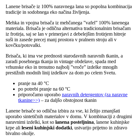
Lanene brisače iz 100% naravnega lana so popolna kombinacija
tradicije in sodobnega eko načina življenja.
Mehka in vpojna brisača iz mehčanega ”vafel” 100% lanenega
materiala. Brisača je odlična alternativa tradicionalnim brisačam
iz frotirja, saj se lan v primerjavi z debelejšim frotirjem hitreje
suši in zasede precej manj prostora v pralnem stroju ali v
kovčku/potovalki.
Brisača, ki ima vse prednosti starodavnih naravnih tkanin, a
zaradi posebnega tkanja in vintage obdelave, spada med
vrhunske eko in trenutno najbolj ”vroče” izdelke mnogih
prestižnih modnih linij izdelkov za dom po celem Svetu.
pranje na 40 °C
po potrebi pranje na 60 °C
priporočamo uporabo
naravnih detergentov (za naravne
tkanine>>)
– za daljšo obstojnost tkanin
Lanene brisače so odlična izbira za vse, ki želijo zmanjšati
uporabo sintetičnih materialov v domu. V kombinaciji z drugimi
naravnimi izdelki, kot so
lanena posteljnina
, lanene kuhinjske
krpe ali
leseni kuhinjski dodatki
, ustvarijo prijetno in zdravo
bivalno okolje.