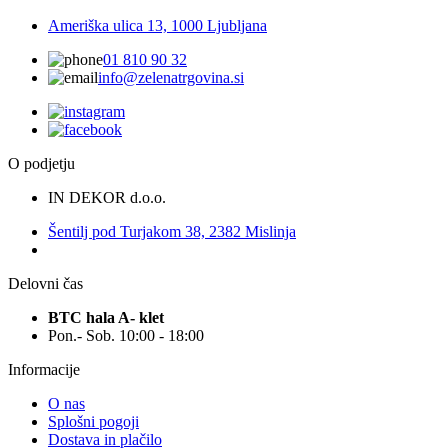
Ameriška ulica 13, 1000 Ljubljana
01 810 90 32
info@zelenatrgovina.si
O podjetju
IN DEKOR d.o.o.
Šentilj pod Turjakom 38, 2382 Mislinja
Delovni čas
BTC hala A- klet
Pon.- Sob. 10:00 - 18:00
Informacije
O nas
Splošni pogoji
Dostava in plačilo