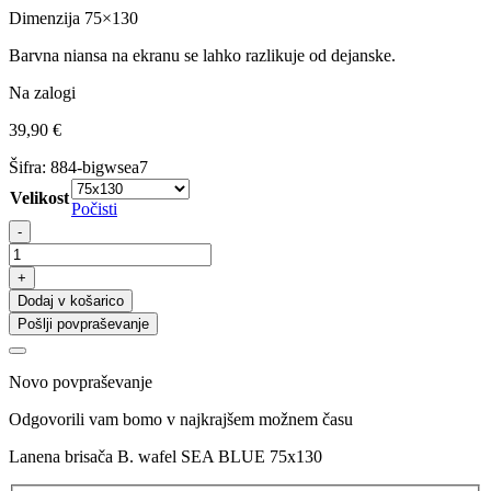
Dimenzija 75×130
Barvna niansa na ekranu se lahko razlikuje od dejanske.
Na zalogi
39,90
€
Šifra:
884-bigwsea7
Velikost
Počisti
Lanena
-
brisača
B.
+
wafel
Dodaj v košarico
SEA
Pošlji povpraševanje
BLUE
75x130
količina
Novo povpraševanje
Odgovorili vam bomo v najkrajšem možnem času
Lanena brisača B. wafel SEA BLUE 75x130