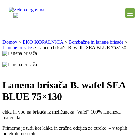
Domov
>
EKO KOPALNICA
>
Bombažne in lanene brisače
>
Lanene brisače
>
Lanena brisača B. wafel SEA BLUE 75×130
Lanena brisača B. wafel SEA
BLUE 75×130
ehka in vpojna brisača iz mehčanega ”vafel” 100% lanenega
materiala.
Primerna je tudi kot lahka in zračna odejica za otroke – v toplih
poletnih mesecih.