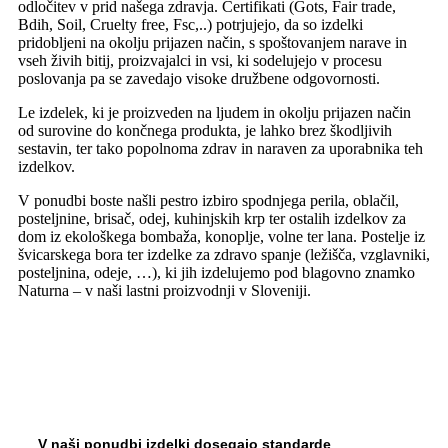
odločitev v prid našega zdravja. Certifikati (Gots, Fair trade,
Bdih, Soil, Cruelty free, Fsc,..) potrjujejo, da so izdelki
pridobljeni na okolju prijazen način, s spoštovanjem narave in
vseh živih bitij, proizvajalci in vsi, ki sodelujejo v procesu
poslovanja pa se zavedajo visoke družbene odgovornosti.
Le izdelek, ki je proizveden na ljudem in okolju prijazen način
od surovine do končnega produkta, je lahko brez škodljivih
sestavin, ter tako popolnoma zdrav in naraven za uporabnika teh
izdelkov.
V ponudbi boste našli pestro izbiro spodnjega perila, oblačil,
posteljnine, brisač, odej, kuhinjskih krp ter ostalih izdelkov za
dom iz ekološkega bombaža, konoplje, volne ter lana. Postelje iz
švicarskega bora ter izdelke za zdravo spanje (ležišča, vzglavniki,
posteljnina, odeje, …), ki jih izdelujemo pod blagovno znamko
Naturna – v naši lastni proizvodnji v Sloveniji.
V naši ponudbi izdelki dosegajo standarde