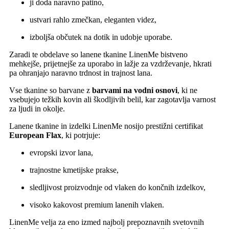
ji doda naravno patino,
ustvari rahlo zmečkan, eleganten videz,
izboljša občutek na dotik in udobje uporabe.
Zaradi te obdelave so lanene tkanine LinenMe bistveno
mehkejše, prijetnejše za uporabo in lažje za vzdrževanje, hkrati
pa ohranjajo naravno trdnost in trajnost lana.
Vse tkanine so barvane z
barvami na vodni osnovi
, ki ne
vsebujejo težkih kovin ali škodljivih belil, kar zagotavlja varnost
za ljudi in okolje.
Lanene tkanine in izdelki LinenMe nosijo prestižni certifikat
European Flax
, ki potrjuje:
evropski izvor lana,
trajnostne kmetijske prakse,
sledljivost proizvodnje od vlaken do končnih izdelkov,
visoko kakovost premium lanenih vlaken.
LinenMe velja za eno izmed najbolj prepoznavnih svetovnih