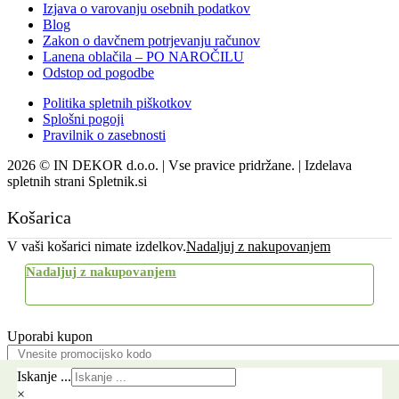
Izjava o varovanju osebnih podatkov
Blog
Zakon o davčnem potrjevanju računov
Lanena oblačila – PO NAROČILU
Odstop od pogodbe
Politika spletnih piškotkov
Splošni pogoji
Pravilnik o zasebnosti
2026 © IN DEKOR d.o.o. | Vse pravice pridržane. | Izdelava
spletnih strani Spletnik.si
Košarica
V vaši košarici nimate izdelkov.
Nadaljuj z nakupovanjem
Nadaljuj z nakupovanjem
Uporabi kupon
Pošlji
Iskanje ...
×