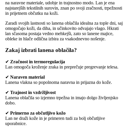
na naravne materiale, udobje in trajnostno modo. Lan je ena
najstarejših tekstilnih surovin, znan po svoji zračnosti, trpežnosti
in prijetnem občutku na koži.
Zaradi svojih lastnosti so lanena oblačila idealna za tople dni, saj
omogočajo koži, da diha, in učinkovito odvajajo vlago. Hkrati
lan sčasoma postaja vedno mehkejši, zato so lanene majice,
obleke in hlače odlična izbira za vsakodnevno nošenje.
Zakaj izbrati lanena oblačila?
✔
Zračnost in termoregulacija
Lan omogoča kroženje zraka in preprečuje pregrevanje telesa.
✔
Naraven material
Lanena vlakna so popolnoma naravna in prijazna do kože.
✔
Trajnost in vzdržljivost
Lanena oblačila so izjemno trpežna in imajo dolgo življenjsko
dobo.
✔
Primerno za občutljivo kožo
Lan ne draži kože in je primeren tudi za bolj občutljive
uporabnice.