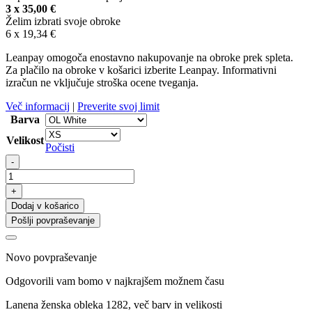
3 x
35,00
€
Želim izbrati svoje obroke
6 x
19,34
€
Leanpay omogoča enostavno nakupovanje na obroke prek spleta.
Za plačilo na obroke v košarici izberite Leanpay. Informativni
izračun ne vključuje stroška ocene tveganja.
Več informacij
|
Preverite svoj limit
Barva
Velikost
Počisti
Lanena
-
ženska
obleka
+
1282,
Dodaj v košarico
več
Pošlji povpraševanje
barv
in
velikosti
Novo povpraševanje
količina
Odgovorili vam bomo v najkrajšem možnem času
Lanena ženska obleka 1282, več barv in velikosti