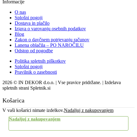
Informacije
O nas
Splošni pogoji
Dostava in plačilo
Izjava o varovanju osebnih podatkov
Blog
Zakon o davčnem potrjevanju računov
Lanena oblačila – PO NAROČILU
Odstop od pogodbe
Politika spletnih piškotkov
Splošni pogoji
Pravilnik o zasebnosti
2026 © IN DEKOR d.o.o. | Vse pravice pridržane. | Izdelava
spletnih strani Spletnik.si
Košarica
V vaši košarici nimate izdelkov.
Nadaljuj z nakupovanjem
Nadaljuj z nakupovanjem