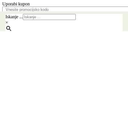
Uporabi kupon
Pošlji
Iskanje ...
×
Brezplačna dostava