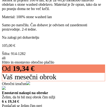
Mehek in prijeten 100% lan, ki je za večjo mehkobo naravno
obdelan s stone washed obdelavo. Material je že opran, tako da se
po pranju doma ne bo več krčil.
Material: 100% stone washed lan
Samo po naročilu. Čas dobave je odvisen od zasedenosti
proizvodnje. 2-4 tedne.
Na zalogi pri dobavitelju
105,00
€
Šifra:
914-1282
ali
Hitro in enostavno obročno plačilo
Od
19,34
€
Vaš mesečni obrok
Obročni izračun
Enostavni nakupi na obroke
Želim, da bi bil moj obrok čim nižji
6 x
19,34
€
Poplačati se želim čim prej