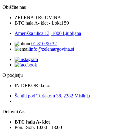
Obiščite nas
ZELENA TRGOVINA
BTC hala A- klet - Lokal 59
Ameriška ulica 13, 1000 Ljubljana
01 810 90 32
info@zelenatrgovina.si
O podjetju
IN DEKOR d.o.o.
Šentilj pod Turjakom 38, 2382 Mislinja
Delovni čas
BTC hala A- klet
Pon.- Sob. 10:00 - 18:00