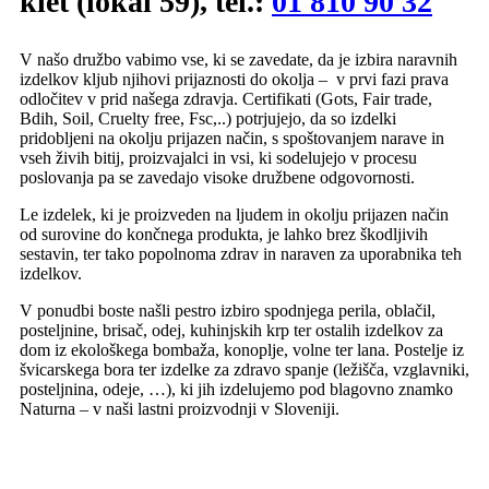
klet (lokal 59), tel.:
01 810 90 32
V našo družbo vabimo vse, ki se zavedate, da je izbira naravnih
izdelkov kljub njihovi prijaznosti do okolja – v prvi fazi prava
odločitev v prid našega zdravja. Certifikati (Gots, Fair trade,
Bdih, Soil, Cruelty free, Fsc,..) potrjujejo, da so izdelki
pridobljeni na okolju prijazen način, s spoštovanjem narave in
vseh živih bitij, proizvajalci in vsi, ki sodelujejo v procesu
poslovanja pa se zavedajo visoke družbene odgovornosti.
Le izdelek, ki je proizveden na ljudem in okolju prijazen način
od surovine do končnega produkta, je lahko brez škodljivih
sestavin, ter tako popolnoma zdrav in naraven za uporabnika teh
izdelkov.
V ponudbi boste našli pestro izbiro spodnjega perila, oblačil,
posteljnine, brisač, odej, kuhinjskih krp ter ostalih izdelkov za
dom iz ekološkega bombaža, konoplje, volne ter lana. Postelje iz
švicarskega bora ter izdelke za zdravo spanje (ležišča, vzglavniki,
posteljnina, odeje, …), ki jih izdelujemo pod blagovno znamko
Naturna – v naši lastni proizvodnji v Sloveniji.