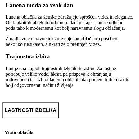
Lanena moda za vsak dan
Lanena oblačila za ženske združujejo sproščen videz in eleganco.
Od lahkotnih oblek do udobnih hlač in srajc – lan se odlično
poda tako k modernemu kot bolj naravnemu slogu oblačenja.
Zaradi svoje naravne teksture daje lan oblačilom poseben,
nekoliko rustikalen, a hkrati zelo prefinjen videz.
Trajnostna izbira
Lan je ena najbolj trajnostnih tekstilnih rastlin. Za rast ne
potrebuje veliko vode, hkrati pa prispeva k ohranjanju
rodovitnosti tal. Izbira lanenih oblačil tako pomeni tudi korak k
bolj odgovornemu načinu življenja.
LASTNOSTI IZDELKA
Vrsta oblačila