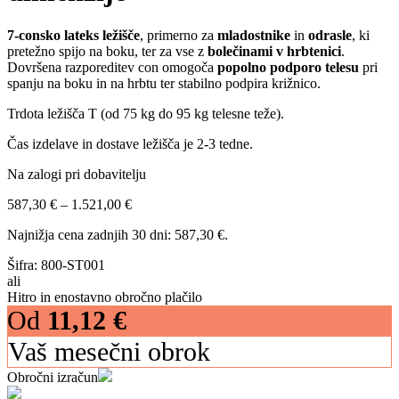
7-consko lateks ležišče
, primerno za
mladostnike
in
odrasle
, ki
pretežno spijo na boku, ter za vse z
bolečinami v hrbtenici
.
Dovršena razporeditev con omogoča
popolno podporo telesu
pri
spanju na boku in na hrbtu ter stabilno podpira križnico.
Trdota ležišča T (od 75 kg do 95 kg telesne teže).
Čas izdelave in dostave ležišča je 2-3 tedne.
Na zalogi pri dobavitelju
Cenovni
587,30
€
–
1.521,00
€
razpon:
Najnižja cena zadnjih 30 dni:
587,30
€
.
od
587,30 €
Šifra:
800-ST001
do
ali
1.521,00 €
Hitro in enostavno obročno plačilo
Od
11,12
€
Vaš mesečni obrok
Obročni izračun