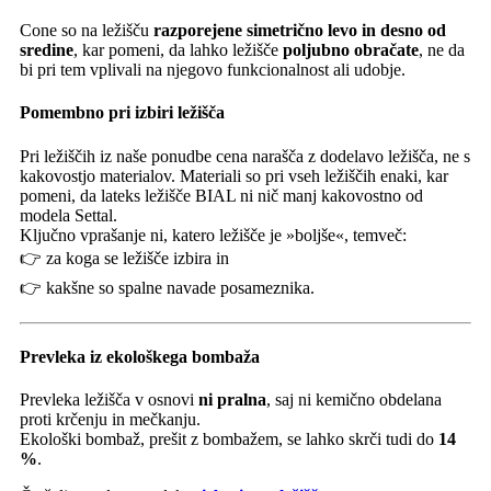
Cone so na ležišču
razporejene simetrično levo in desno od
sredine
, kar pomeni, da lahko ležišče
poljubno obračate
, ne da
bi pri tem vplivali na njegovo funkcionalnost ali udobje.
Pomembno pri izbiri ležišča
Pri ležiščih iz naše ponudbe cena narašča z dodelavo ležišča, ne s
kakovostjo materialov. Materiali so pri vseh ležiščih enaki, kar
pomeni, da lateks ležišče BIAL ni nič manj kakovostno od
modela Settal.
Ključno vprašanje ni, katero ležišče je »boljše«, temveč:
👉 za koga se ležišče izbira in
👉 kakšne so spalne navade posameznika.
Prevleka iz ekološkega bombaža
Prevleka ležišča v osnovi
ni pralna
, saj ni kemično obdelana
proti krčenju in mečkanju.
Ekološki bombaž, prešit z bombažem, se lahko skrči tudi do
14
%
.