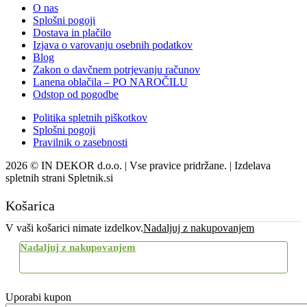
O nas
Splošni pogoji
Dostava in plačilo
Izjava o varovanju osebnih podatkov
Blog
Zakon o davčnem potrjevanju računov
Lanena oblačila – PO NAROČILU
Odstop od pogodbe
Politika spletnih piškotkov
Splošni pogoji
Pravilnik o zasebnosti
2026 © IN DEKOR d.o.o. | Vse pravice pridržane. | Izdelava
spletnih strani Spletnik.si
Košarica
V vaši košarici nimate izdelkov.
Nadaljuj z nakupovanjem
Nadaljuj z nakupovanjem
Uporabi kupon