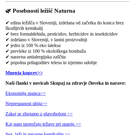
🌿 Posebnosti ležišč Naturna
✔ edina ležišča v Sloveniji, izdelana od začetka do konca brez
škodljivih kemikalij
✔ brez formaldehida, pesticidov, herbicidov in insekticidov
✔ izdelano v Sloveniji, v lastni proizvodnji
✔ jedro iz 100 % eko lateksa
✔ prevleke iz 100 % ekološkega bombaža
✔ naravna antialergijska zaščita
✔ popolna prilagoditev telesu in izjemno udobje
Mnenja kupcev>>
Naši članki v novicah Skupaj za zdravje človeka in narave:
Ekonomija spanca>>
Neprespanost ubija>>
Zakaj se zbujamo z glavobolom >>
Kaj nam sporočajo težave pri spanju >>
Sex, laži in nevarne kemikalije >>