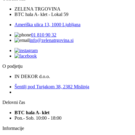
ZELENA TRGOVINA
BTC hala A- klet - Lokal 59
Ameriška ulica 13, 1000 Ljubljana
01 810 90 32
info@zelenatrgovina.si
O podjetju
IN DEKOR d.o.o.
Šentilj pod Turjakom 38, 2382 Mislinja
Delovni čas
BTC hala A- klet
Pon.- Sob. 10:00 - 18:00
Informacije