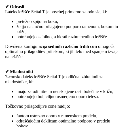
✔ Odrasli
Lateks ležišče Settal T je posebej primerno za odrasle, ki:
pretežno spijo na boku,
želijo natančno prilagojeno podporo ramenom, bokom in
križu,
potrebujejo stabilno, a hkrati razbremenilno ležišče.
Dovršena konfiguracija
sedmih različno trdih con
omogoča
optimalno prilagoditev pritiskom, ki jih telo med spanjem izvaja
na ležišče.
✔ Mladostniki
7-consko lateks ležišče Settal T je odlična izbira tudi za
mladostnike, ki:
imajo zaradi hitre in neusklajene rasti bolečine v križu,
potrebujejo bolj ciljno usmerjeno oporo telesa.
Točkovno prilagodljive cone nudijo:
fantom ustrezno oporo v ramenskem predelu,
odraščajočim deklicam optimalno podporo v predelu
bokov.