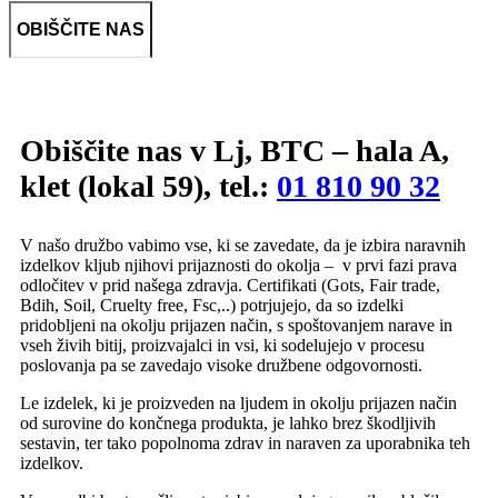
OBIŠČITE NAS
Obiščite nas v Lj, BTC – hala A,
klet (lokal 59), tel.:
01 810 90 32
V našo družbo vabimo vse, ki se zavedate, da je izbira naravnih
izdelkov kljub njihovi prijaznosti do okolja – v prvi fazi prava
odločitev v prid našega zdravja. Certifikati (Gots, Fair trade,
Bdih, Soil, Cruelty free, Fsc,..) potrjujejo, da so izdelki
pridobljeni na okolju prijazen način, s spoštovanjem narave in
vseh živih bitij, proizvajalci in vsi, ki sodelujejo v procesu
poslovanja pa se zavedajo visoke družbene odgovornosti.
Le izdelek, ki je proizveden na ljudem in okolju prijazen način
od surovine do končnega produkta, je lahko brez škodljivih
sestavin, ter tako popolnoma zdrav in naraven za uporabnika teh
izdelkov.