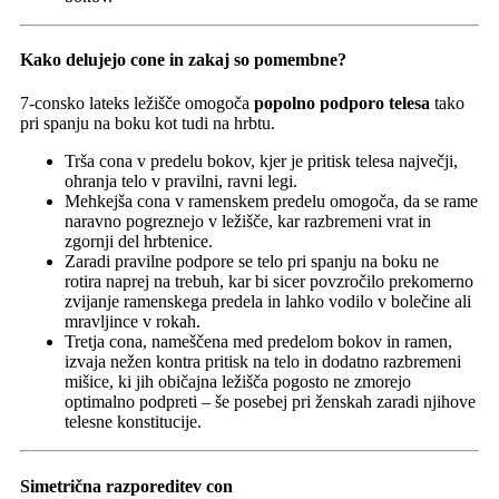
Kako delujejo cone in zakaj so pomembne?
7-consko lateks ležišče omogoča
popolno podporo telesa
tako
pri spanju na boku kot tudi na hrbtu.
Trša cona v predelu bokov, kjer je pritisk telesa največji,
ohranja telo v pravilni, ravni legi.
Mehkejša cona v ramenskem predelu omogoča, da se rame
naravno pogreznejo v ležišče, kar razbremeni vrat in
zgornji del hrbtenice.
Zaradi pravilne podpore se telo pri spanju na boku ne
rotira naprej na trebuh, kar bi sicer povzročilo prekomerno
zvijanje ramenskega predela in lahko vodilo v bolečine ali
mravljince v rokah.
Tretja cona, nameščena med predelom bokov in ramen,
izvaja nežen kontra pritisk na telo in dodatno razbremeni
mišice, ki jih običajna ležišča pogosto ne zmorejo
optimalno podpreti – še posebej pri ženskah zaradi njihove
telesne konstitucije.
Simetrična razporeditev con