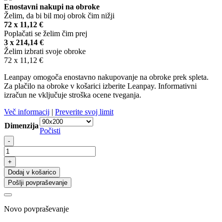
Enostavni nakupi na obroke
Želim, da bi bil moj obrok čim nižji
72 x
11,12
€
Poplačati se želim čim prej
3 x
214,14
€
Želim izbrati svoje obroke
72 x
11,12
€
Leanpay omogoča enostavno nakupovanje na obroke prek spleta.
Za plačilo na obroke v košarici izberite Leanpay. Informativni
izračun ne vključuje stroška ocene tveganja.
Več informacij
|
Preverite svoj limit
Dimenzija
Počisti
Lateks
-
ležišče
7-
+
consko
Dodaj v košarico
T
Pošlji povpraševanje
(od
75
do
Novo povpraševanje
95
kg),