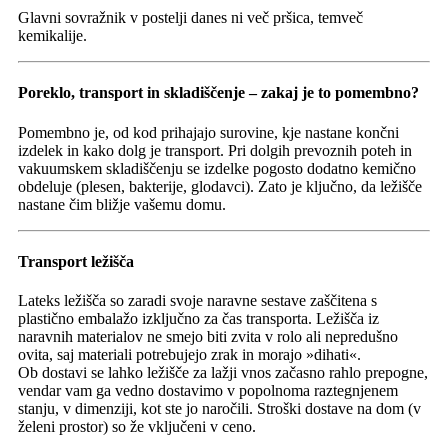
Glavni sovražnik v postelji danes ni več pršica, temveč
kemikalije.
Poreklo, transport in skladiščenje – zakaj je to pomembno?
Pomembno je, od kod prihajajo surovine, kje nastane končni
izdelek in kako dolg je transport. Pri dolgih prevoznih poteh in
vakuumskem skladiščenju se izdelke pogosto dodatno kemično
obdeluje (plesen, bakterije, glodavci). Zato je ključno, da ležišče
nastane čim bližje vašemu domu.
Transport ležišča
Lateks ležišča so zaradi svoje naravne sestave zaščitena s
plastično embalažo izključno za čas transporta. Ležišča iz
naravnih materialov ne smejo biti zvita v rolo ali nepredušno
ovita, saj materiali potrebujejo zrak in morajo »dihati«.
Ob dostavi se lahko ležišče za lažji vnos začasno rahlo prepogne,
vendar vam ga vedno dostavimo v popolnoma raztegnjenem
stanju, v dimenziji, kot ste jo naročili. Stroški dostave na dom (v
želeni prostor) so že vključeni v ceno.