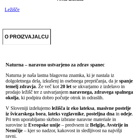
Ležišče
O PROIZVAJALCU
Naturna – naravno ustvarjeno za zdrav spanec
Naturna je naša lastna blagovna znamka, ki je nastala iz
dolgoletnega dela, izkušenj in osebnega prepričanja, da je
spanje
temelj zdravja
. Že več kot
20 let
se ukvarjamo z izdelavo in
prodajo ležišč ter z ustvarjanjem
naravnega, zdravega spalnega
okolja
, ki podpira dobro počutje otrok in odraslih.
V Sloveniji izdelujemo
ležišča iz eko lateksa
,
masivne postelje
iz švicarskega bora
,
lateks vzglavnike
,
posteljna dna
in
odeje
.
Pri tem uporabljamo skrbno izbrane naravne materiale in
surovine iz
Evropske unije
– predvsem iz
Belgije, Avstrije in
Nemčije
– kjer so nadzor, kakovost in sledljivost na najvišji
ravni.