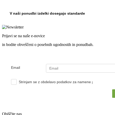
bila:
80,90 €.
89,90 €.
V naši ponudbi izdelki dosegajo standarde
Prijavi se na naše e-novice
in bodite obveščeni o posebnih ugodnostih in ponudbah.
Email
Strinjam se z obdelavo podatkov za namene pošiljanja e-no
Obiščite nas