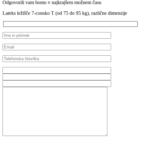
Odgovorili vam bomo v najkrajšem možnem času
različne
dimenzije
Lateks ležišče 7-consko T (od 75 do 95 kg), različne dimenzije
količina