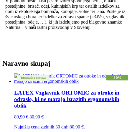
V ponudbi boste našli pestro izbiro spodnjega perila, oblačil,
posteljnine, brisač, odej, kuhinjskih krp ter ostalih izdelkov za
dom iz ekološkega bombaža, konoplje, volne ter lana. Postelje iz
švicarskega bora ter izdelke za zdravo spanje (ležišča, vzglavniki,
posteljnina, odeje, …), ki jih izdelujemo pod blagovno znamko
Naturna – v naši lastni proizvodnji v Sloveniji.
Naravno skupaj
-10%
Brezplačna dostava
LATEX Vzglavnik ORTOMIC za otroke in
odrasle, ki ne marajo izrazitih ergonomskih
oblik
Izvirna
Trenutna
89,90
€
80,90
€
cena
cena
Najnižja cena zadnjih 30 dni:
80,90
€
.
je
je: