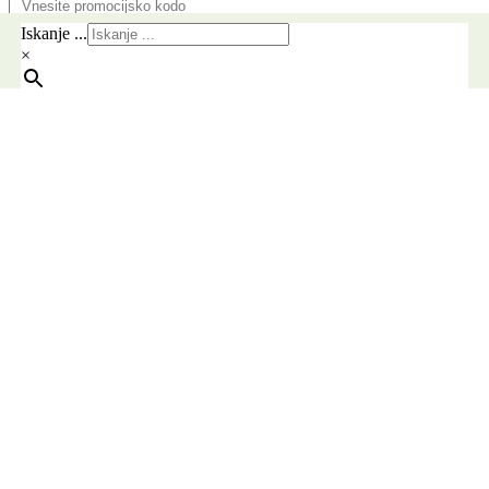
Pošlji
Iskanje ...
×
Brezplačna dostava