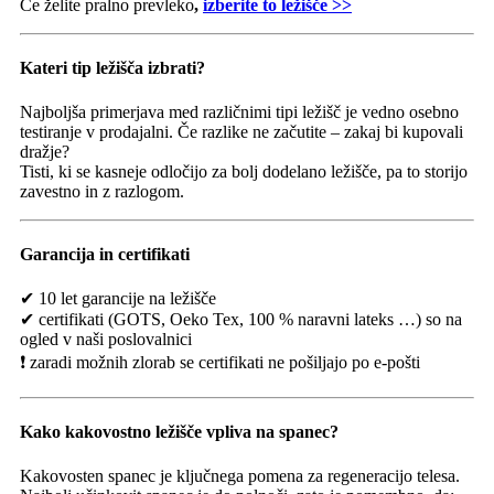
Če želite pralno prevleko
,
izberite to ležišče >>
Kateri tip ležišča izbrati?
Najboljša primerjava med različnimi tipi ležišč je vedno osebno
testiranje v prodajalni. Če razlike ne začutite – zakaj bi kupovali
dražje?
Tisti, ki se kasneje odločijo za bolj dodelano ležišče, pa to storijo
zavestno in z razlogom.
Garancija in certifikati
✔ 10 let garancije na ležišče
✔ certifikati (GOTS, Oeko Tex, 100 % naravni lateks …) so na
ogled v naši poslovalnici
❗ zaradi možnih zlorab se certifikati ne pošiljajo po e-pošti
Kako kakovostno ležišče vpliva na spanec?
Kakovosten spanec je ključnega pomena za regeneracijo telesa.