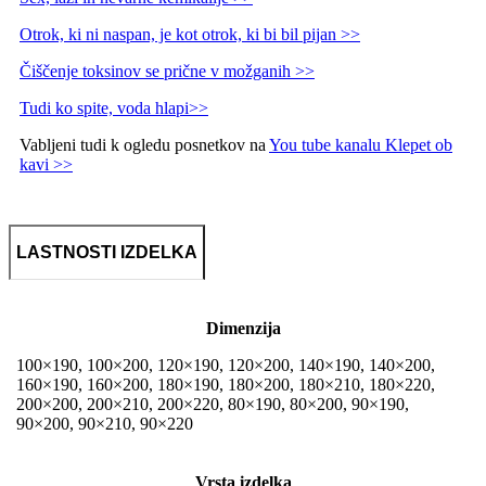
Otrok, ki ni naspan, je kot otrok, ki bi bil pijan >>
Čiščenje toksinov se prične v možganih >>
Tudi ko spite, voda hlapi>>
Vabljeni tudi k ogledu posnetkov na
You tube kanalu Klepet ob
kavi >>
LASTNOSTI IZDELKA
Dimenzija
100×190, 100×200, 120×190, 120×200, 140×190, 140×200,
160×190, 160×200, 180×190, 180×200, 180×210, 180×220,
200×200, 200×210, 200×220, 80×190, 80×200, 90×190,
90×200, 90×210, 90×220
Vrsta izdelka