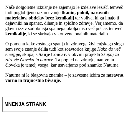
Naše dolgoletne izkušnje ne zajemajo le izdelave ležišč, temveč
tudi poglobljeno razumevanje
tkanin, polnil, naravnih
materialov, obdelav brez kemikalij
ter vpliva, ki ga imajo ti
dejavniki na spanec, dihanje in splošno zdravje. Verjamemo, da
glavni izziv sodobnega spalnega okolja niso več pršice, temveč
kemikalije
, ki se skrivajo v konvencionalnih materialih.
O pomenu kakovostnega spanja in zdravega življenjskega sloga
sem svoje znanje delila tudi kot soavtorica knjige
Kako do več
energije
, skupaj s
Sanje Lončar
, v okviru projekta
Skupaj za
zdravje človeka in narave
. Ta pogled na zdravje, naravo in
človeka je temelj vsega, kar ustvarjamo pod znamko Naturna.
Naturna ni le blagovna znamka – je zavestna izbira za
naravno,
varno in trajnostno bivanje
.
MNENJA STRANK