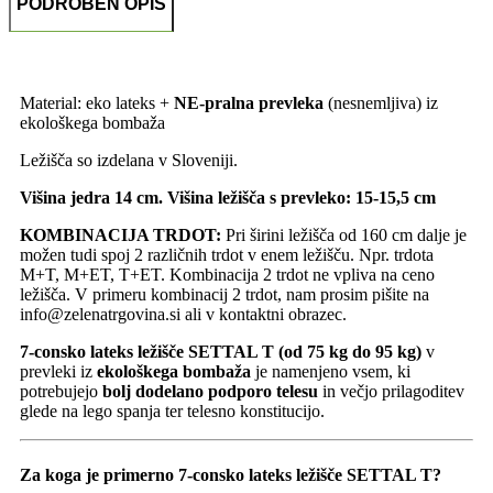
PODROBEN OPIS
Material: eko lateks +
NE-pralna prevleka
(nesnemljiva) iz
ekološkega bombaža
Ležišča so izdelana v Sloveniji.
Višina jedra 14 cm. Višina ležišča s prevleko: 15-15,5 cm
KOMBINACIJA TRDOT:
Pri širini ležišča od 160 cm dalje je
možen tudi spoj 2 različnih trdot v enem ležišču. Npr. trdota
M+T, M+ET, T+ET. Kombinacija 2 trdot ne vpliva na ceno
ležišča. V primeru kombinacij 2 trdot, nam prosim pišite na
info@zelenatrgovina.si ali v kontaktni obrazec.
7-consko lateks ležišče SETTAL T (od 75 kg do 95 kg)
v
prevleki iz
ekološkega bombaža
je namenjeno vsem, ki
potrebujejo
bolj dodelano podporo telesu
in večjo prilagoditev
glede na lego spanja ter telesno konstitucijo.
Za koga je primerno 7-consko lateks ležišče SETTAL T?