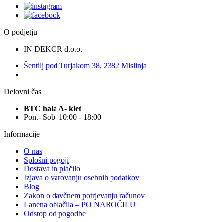
O podjetju
IN DEKOR d.o.o.
Šentilj pod Turjakom 38, 2382 Mislinja
Delovni čas
BTC hala A- klet
Pon.- Sob. 10:00 - 18:00
Informacije
O nas
Splošni pogoji
Dostava in plačilo
Izjava o varovanju osebnih podatkov
Blog
Zakon o davčnem potrjevanju računov
Lanena oblačila – PO NAROČILU
Odstop od pogodbe