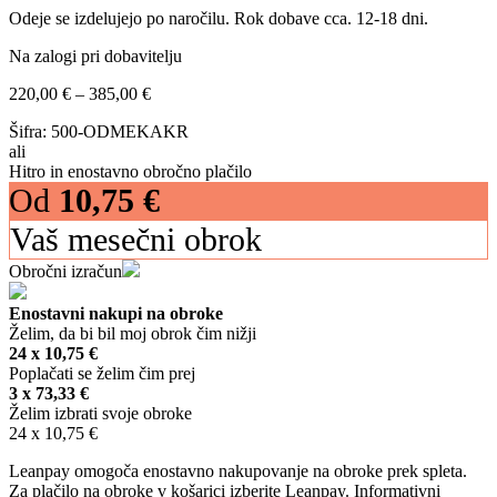
Odeje se izdelujejo po naročilu. Rok dobave cca. 12-18 dni.
Na zalogi pri dobavitelju
Cenovni
220,00
€
–
385,00
€
razpon:
Šifra:
500-ODMEKAKR
od
ali
220,00 €
Hitro in enostavno obročno plačilo
do
Od
10,75
€
385,00 €
Vaš mesečni obrok
Obročni izračun
Enostavni nakupi na obroke
Želim, da bi bil moj obrok čim nižji
24 x
10,75
€
Poplačati se želim čim prej
3 x
73,33
€
Želim izbrati svoje obroke
24 x
10,75
€
Leanpay omogoča enostavno nakupovanje na obroke prek spleta.
Za plačilo na obroke v košarici izberite Leanpay. Informativni