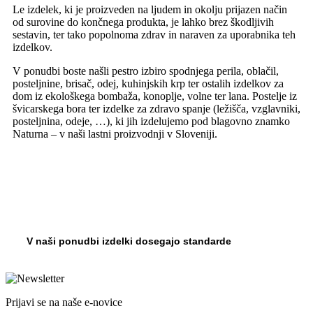
Le izdelek, ki je proizveden na ljudem in okolju prijazen način
od surovine do končnega produkta, je lahko brez škodljivih
sestavin, ter tako popolnoma zdrav in naraven za uporabnika teh
izdelkov.
V ponudbi boste našli pestro izbiro spodnjega perila, oblačil,
posteljnine, brisač, odej, kuhinjskih krp ter ostalih izdelkov za
dom iz ekološkega bombaža, konoplje, volne ter lana. Postelje iz
švicarskega bora ter izdelke za zdravo spanje (ležišča, vzglavniki,
posteljnina, odeje, …), ki jih izdelujemo pod blagovno znamko
Naturna – v naši lastni proizvodnji v Sloveniji.
V naši ponudbi izdelki dosegajo standarde
Prijavi se na naše e-novice