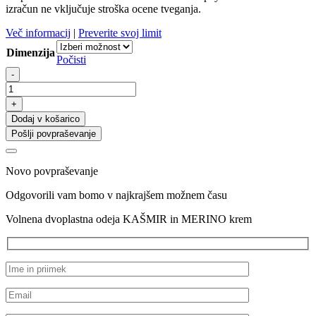
izračun ne vključuje stroška ocene tveganja.
Več informacij
|
Preverite svoj limit
Dimenzija
Počisti
Volnena
-
dvoplastna
odeja
+
KAŠMIR
Dodaj v košarico
in
Pošlji povpraševanje
MERINO
krem
količina
Novo povpraševanje
Odgovorili vam bomo v najkrajšem možnem času
Volnena dvoplastna odeja KAŠMIR in MERINO krem