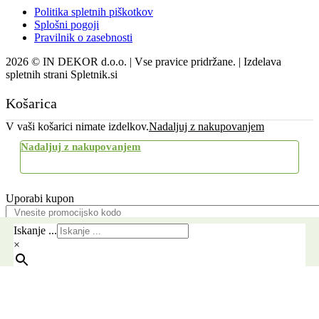
Politika spletnih piškotkov
Splošni pogoji
Pravilnik o zasebnosti
2026 © IN DEKOR d.o.o. | Vse pravice pridržane. | Izdelava
spletnih strani Spletnik.si
Košarica
V vaši košarici nimate izdelkov.
Nadaljuj z nakupovanjem
Nadaljuj z nakupovanjem
Uporabi kupon
Pošlji
Iskanje ...
×
Brezplačna dostava