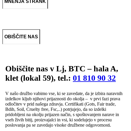
MNENJA STRANK
OBIŠČITE NAS
Obiščite nas v Lj, BTC – hala A,
klet (lokal 59), tel.:
01 810 90 32
V našo družbo vabimo vse, ki se zavedate, da je izbira naravnih
izdelkov kljub njihovi prijaznosti do okolja – v prvi fazi prava
odločitev v prid našega zdravja. Certifikati (Gots, Fair trade,
Bdih, Soil, Cruelty free, Fsc,..) potrjujejo, da so izdelki
pridobljeni na okolju prijazen način, s spoštovanjem narave in
vseh živih bitij, proizvajalci in vsi, ki sodelujejo v procesu
poslovanja pa se zavedajo visoke družbene odgovornosti.