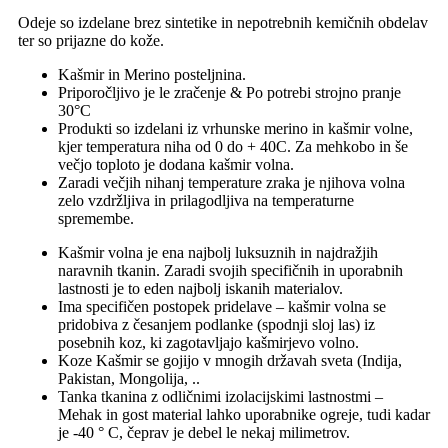
Odeje so izdelane brez sintetike in nepotrebnih kemičnih obdelav
ter so prijazne do kože.
Kašmir in Merino posteljnina.
Priporočljivo je le zračenje & Po potrebi strojno pranje
30°C
Produkti so izdelani iz vrhunske merino in kašmir volne,
kjer temperatura niha od 0 do + 40C. Za mehkobo in še
večjo toploto je dodana kašmir volna.
Zaradi večjih nihanj temperature zraka je njihova volna
zelo vzdržljiva in prilagodljiva na temperaturne
spremembe.
Kašmir volna je ena najbolj luksuznih in najdražjih
naravnih tkanin. Zaradi svojih specifičnih in uporabnih
lastnosti je to eden najbolj iskanih materialov.
Ima specifičen postopek pridelave – kašmir volna se
pridobiva z česanjem podlanke (spodnji sloj las) iz
posebnih koz, ki zagotavljajo kašmirjevo volno.
Koze Kašmir se gojijo v mnogih državah sveta (Indija,
Pakistan, Mongolija, ..
Tanka tkanina z odličnimi izolacijskimi lastnostmi –
Mehak in gost material lahko uporabnike ogreje, tudi kadar
je -40 ° C, čeprav je debel le nekaj milimetrov.