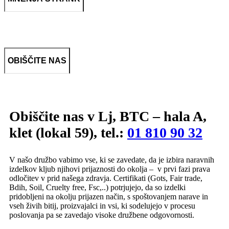
OBIŠČITE NAS
Obiščite nas v Lj, BTC – hala A,
klet (lokal 59), tel.:
01 810 90 32
V našo družbo vabimo vse, ki se zavedate, da je izbira naravnih
izdelkov kljub njihovi prijaznosti do okolja – v prvi fazi prava
odločitev v prid našega zdravja. Certifikati (Gots, Fair trade,
Bdih, Soil, Cruelty free, Fsc,..) potrjujejo, da so izdelki
pridobljeni na okolju prijazen način, s spoštovanjem narave in
vseh živih bitij, proizvajalci in vsi, ki sodelujejo v procesu
poslovanja pa se zavedajo visoke družbene odgovornosti.