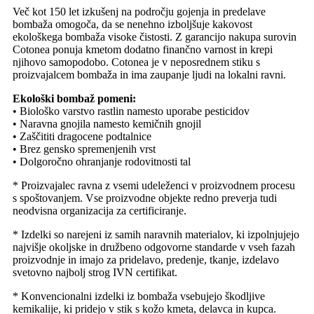
Več kot 150 let izkušenj na področju gojenja in predelave
bombaža omogoča, da se nenehno izboljšuje kakovost
ekološkega bombaža visoke čistosti. Z garancijo nakupa surovin
Cotonea ponuja kmetom dodatno finančno varnost in krepi
njihovo samopodobo. Cotonea je v neposrednem stiku s
proizvajalcem bombaža in ima zaupanje ljudi na lokalni ravni.
Ekološki bombaž pomeni:
• Biološko varstvo rastlin namesto uporabe pesticidov
• Naravna gnojila namesto kemičnih gnojil
• Zaščititi dragocene podtalnice
• Brez gensko spremenjenih vrst
• Dolgoročno ohranjanje rodovitnosti tal
* Proizvajalec ravna z vsemi udeleženci v proizvodnem procesu
s spoštovanjem. Vse proizvodne objekte redno preverja tudi
neodvisna organizacija za certificiranje.
* Izdelki so narejeni iz samih naravnih materialov, ki izpolnjujejo
najvišje okoljske in družbeno odgovorne standarde v vseh fazah
proizvodnje in imajo za pridelavo, predenje, tkanje, izdelavo
svetovno najbolj strog IVN certifikat.
* Konvencionalni izdelki iz bombaža vsebujejo škodljive
kemikalije, ki pridejo v stik s kožo kmeta, delavca in kupca.