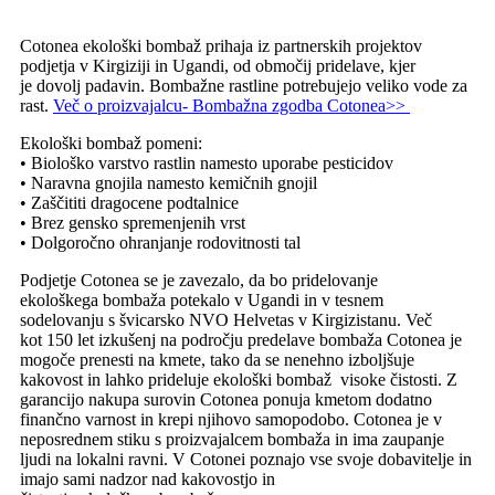
Cotonea
ekološki bombaž
prihaja iz
partnerskih
projektov
podjetja v
Kirgiziji
in Ugandi
, od
območij
pridelave
, kjer
je
dovolj
padavin
.
Bombažne
rastline potrebujejo
veliko vode
za
rast.
Več o proizvajalcu- Bombažna zgodba Cotonea>>
Ekološki bombaž
pomeni
:
•
Biološko
varstvo rastlin
namesto uporabe
pesticidov
•
Naravna
gnojila
namesto
kemičnih gnojil
•
Zaščititi
dragocene
podtalnice
• Brez
gensko
spremenjenih vrst
• Dolgoročno
ohranjanje rodovitnosti tal
Podjetje Cotonea
se je
zavezalo, da bo
pridelovanje
ekološkega
bombaža
potekalo
v Ugandi
in
v tesnem
sodelovanju
s švicarsko
NVO
Helvetas
v Kirgizistanu
.
Več
kot
150 let
izkušenj na področju
predelave
bombaža
Cotonea
je
mogoče
prenesti na
kmete
,
tako da
se nenehno izboljšuje
kakovost
in lahko prideluje ekološki bombaž
visoke čistosti
.
Z
garancijo nakupa surovin
Cotonea
ponuja
kmetom
dodatno
finančno varnost
in krepi
njihovo samopodobo
.
Cotonea
je v
neposrednem
stiku s
proizvajalcem bombaža
in ima
zaupanje
ljudi
na lokalni ravni
. V
Cotonei
poznajo
vse svoje dobavitelje in
imajo sami
nadzor nad
kakovostjo
in