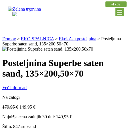
-17%
Domov
>
EKO SPALNICA
>
Ekološka posteljnina
>
Posteljnina
Superbe saten sand, 135×200,50×70
Posteljnina Superbe saten
sand, 135×200,50×70
Več informacij
Na zalogi
Izvirna
Trenutna
179,95
€
149,95
€
cena
cena
Najnižja cena zadnjih 30 dni:
149,95
€
.
je
je:
bila:
149,95 €.
Šifra:
847-supsand
179,95 €.