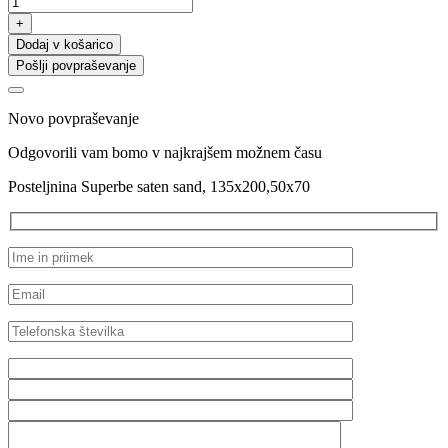
saten
+
sand,
Dodaj v košarico
135x200,50x70
Pošlji povpraševanje
količina
Novo povpraševanje
Odgovorili vam bomo v najkrajšem možnem času
Posteljnina Superbe saten sand, 135x200,50x70