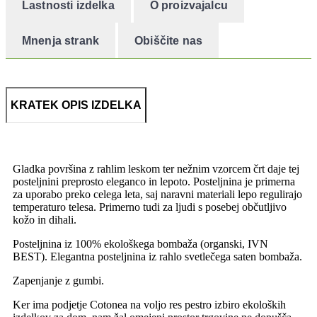
Lastnosti izdelka
O proizvajalcu
Mnenja strank
Obiščite nas
KRATEK OPIS IZDELKA
Gladka ​​površina z rahlim leskom ter nežnim vzorcem črt daje tej
posteljnini preprosto eleganco in lepoto. Posteljnina je primerna
za uporabo preko celega leta, saj naravni materiali lepo regulirajo
temperaturo telesa. Primerno tudi za ljudi s posebej občutljivo
kožo in dihali.
Posteljnina iz 100% ekološkega bombaža (organski, IVN
BEST). Elegantna posteljnina iz rahlo svetlečega saten bombaža.
Zapenjanje z gumbi.
Ker ima podjetje Cotonea na voljo res pestro izbiro ekoloških