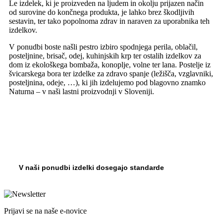
Le izdelek, ki je proizveden na ljudem in okolju prijazen način
od surovine do končnega produkta, je lahko brez škodljivih
sestavin, ter tako popolnoma zdrav in naraven za uporabnika teh
izdelkov.
V ponudbi boste našli pestro izbiro spodnjega perila, oblačil,
posteljnine, brisač, odej, kuhinjskih krp ter ostalih izdelkov za
dom iz ekološkega bombaža, konoplje, volne ter lana. Postelje iz
švicarskega bora ter izdelke za zdravo spanje (ležišča, vzglavniki,
posteljnina, odeje, …), ki jih izdelujemo pod blagovno znamko
Naturna – v naši lastni proizvodnji v Sloveniji.
V naši ponudbi izdelki dosegajo standarde
Prijavi se na naše e-novice