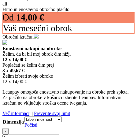
ali
Hitro in enostavno obročno plačilo
Od
14,00
€
Vaš mesečni obrok
Obročni izračun
Enostavni nakupi na obroke
Želim, da bi bil moj obrok čim nižji
12 x
14,00
€
Poplačati se želim čim prej
3 x
49,67
€
Želim izbrati svoje obroke
12 x
14,00
€
Leanpay omogoča enostavno nakupovanje na obroke prek spleta.
Za plačilo na obroke v košarici izberite Leanpay. Informativni
izračun ne vključuje stroška ocene tveganja.
Več informacij
|
Preverite svoj limit
Dimenzija
Počisti
Posteljnina
-
Superbe