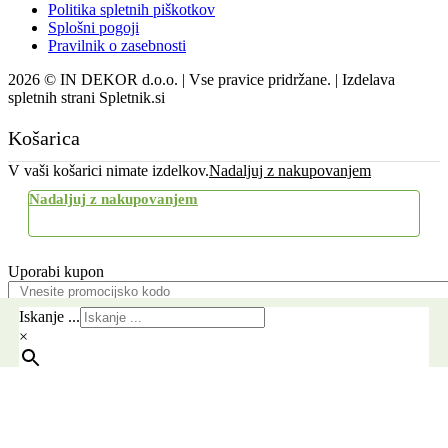
Politika spletnih piškotkov
Splošni pogoji
Pravilnik o zasebnosti
2026 © IN DEKOR d.o.o. | Vse pravice pridržane. | Izdelava
spletnih strani Spletnik.si
Košarica
V vaši košarici nimate izdelkov.
Nadaljuj z nakupovanjem
Nadaljuj z nakupovanjem
Uporabi kupon
Pošlji
Iskanje ...
×
Brezplačna dostava