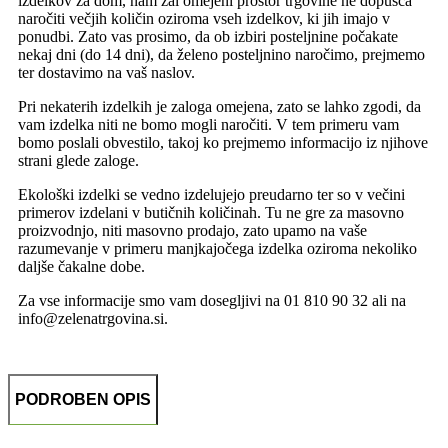
izdelkov za dom, nam žal omejeni prostor trgovine ne dopušča
naročiti večjih količin oziroma vseh izdelkov, ki jih imajo v
ponudbi. Zato vas prosimo, da ob izbiri posteljnine počakate
nekaj dni (do 14 dni), da želeno posteljnino naročimo, prejmemo
ter dostavimo na vaš naslov.
Pri nekaterih izdelkih je zaloga omejena, zato se lahko zgodi, da
vam izdelka niti ne bomo mogli naročiti. V tem primeru vam
bomo poslali obvestilo, takoj ko prejmemo informacijo iz njihove
strani glede zaloge.
Ekološki izdelki se vedno izdelujejo preudarno ter so v večini
primerov izdelani v butičnih količinah. Tu ne gre za masovno
proizvodnjo, niti masovno prodajo, zato upamo na vaše
razumevanje v primeru manjkajočega izdelka oziroma nekoliko
daljše čakalne dobe.
Za vse informacije smo vam dosegljivi na 01 810 90 32 ali na
info@zelenatrgovina.si.
PODROBEN OPIS