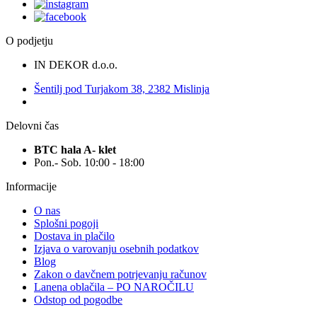
O podjetju
IN DEKOR d.o.o.
Šentilj pod Turjakom 38, 2382 Mislinja
Delovni čas
BTC hala A- klet
Pon.- Sob. 10:00 - 18:00
Informacije
O nas
Splošni pogoji
Dostava in plačilo
Izjava o varovanju osebnih podatkov
Blog
Zakon o davčnem potrjevanju računov
Lanena oblačila – PO NAROČILU
Odstop od pogodbe