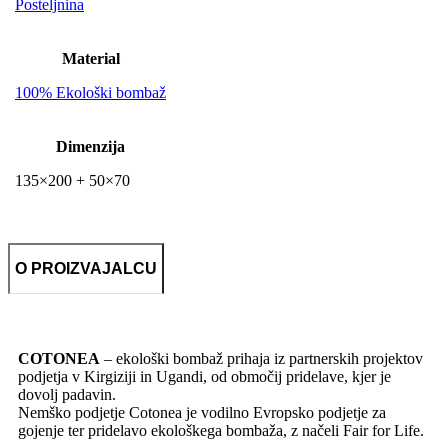
Posteljnina
Material
100% Ekološki bombaž
Dimenzija
135×200 + 50×70
O PROIZVAJALCU
COTONEA
– ekološki bombaž prihaja iz partnerskih projektov
podjetja v Kirgiziji in Ugandi, od območij pridelave, kjer je
dovolj padavin.
Nemško podjetje Cotonea je vodilno Evropsko podjetje za
gojenje ter pridelavo ekološkega bombaža, z načeli Fair for Life.