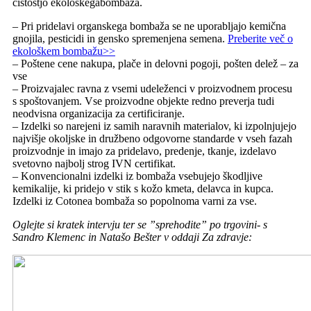
čistostjo
ekološkega
bombaža
.
– Pri pridelavi organskega bombaža se ne uporabljajo kemična
gnojila, pesticidi in gensko spremenjena semena.
Preberite več o
ekološkem bombažu>>
– Poštene cene nakupa, plače in delovni pogoji, pošten delež – za
vse
– Proizvajalec ravna z vsemi udeleženci v proizvodnem procesu
s spoštovanjem. Vse proizvodne objekte redno preverja tudi
neodvisna organizacija za certificiranje.
– Izdelki so narejeni iz samih naravnih materialov, ki izpolnjujejo
najvišje okoljske in družbeno odgovorne standarde v vseh fazah
proizvodnje in imajo za pridelavo, predenje, tkanje, izdelavo
svetovno najbolj strog IVN certifikat.
– Konvencionalni izdelki iz bombaža vsebujejo škodljive
kemikalije, ki pridejo v stik s kožo kmeta, delavca in kupca.
Izdelki iz Cotonea bombaža so popolnoma varni za vse.
Oglejte si kratek intervju ter se ”sprehodite” po trgovini- s
Sandro Klemenc in Natašo Bešter v oddaji Za zdravje: