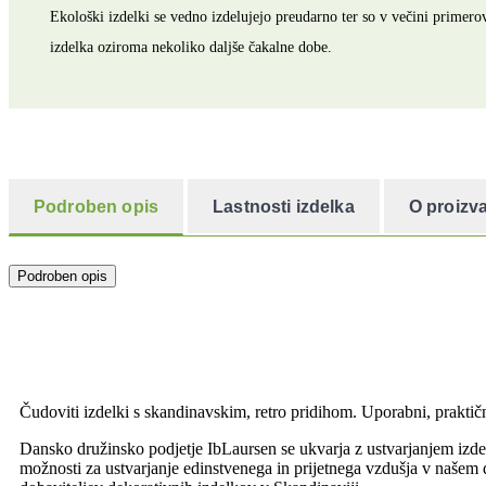
Ekološki izdelki se vedno izdelujejo preudarno ter so v večini prime
izdelka oziroma nekoliko daljše čakalne dobe.
Podroben opis
Lastnosti izdelka
O proizva
Podroben opis
Čudoviti izdelki s skandinavskim, retro pridihom. Uporabni, praktičn
Dansko družinsko podjetje IbLaursen se ukvarja z ustvarjanjem izdel
možnosti za ustvarjanje edinstvenega in prijetnega vzdušja v našem d