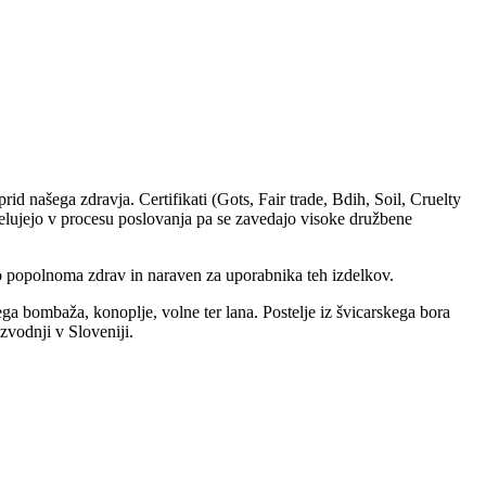
rid našega zdravja. Certifikati (Gots, Fair trade, Bdih, Soil, Cruelty
 sodelujejo v procesu poslovanja pa se zavedajo visoke družbene
ako popolnoma zdrav in naraven za uporabnika teh izdelkov.
kega bombaža, konoplje, volne ter lana. Postelje iz švicarskega bora
zvodnji v Sloveniji.