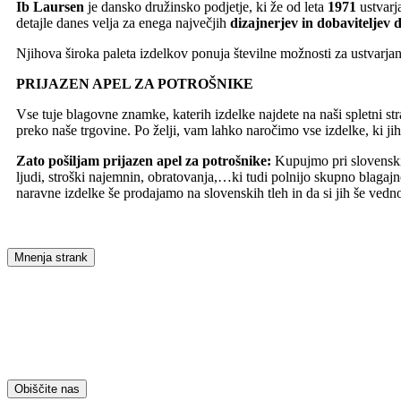
Ib Laursen
je dansko družinsko podjetje, ki že od leta
1971
ustvarj
detajle danes velja za enega največjih
dizajnerjev in dobaviteljev 
Njihova široka paleta izdelkov ponuja številne možnosti za ustvarja
PRIJAZEN APEL ZA POTROŠNIKE
Vse tuje blagovne znamke, katerih izdelke najdete na naši spletni stra
preko naše trgovine. Po želji, vam lahko naročimo vse izdelke, ki jih
Zato pošiljam prijazen apel za potrošnike:
Kupujmo pri slovenskih 
ljudi, stroški najemnin, obratovanja,…ki tudi polnijo skupno blagajn
naravne izdelke še prodajamo na slovenskih tleh in da si jih še vedn
Mnenja strank
Obiščite nas