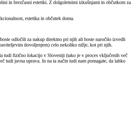
oplini in brezčasni estetiki. Z dolgoletnimi izkušnjami in občutkom za
unkcionalnost, estetika in občutek doma.
boste odločili za nakup direktno pri njih ali boste naročilo izvedli
aviteljevim dovoljenjem) celo nekoliko nižje, kot pri njih.
tudi fizično lokacijo v Sloveniji (tako je v proces vključenih več
več tudi javna uprava. In na ta način tudi nam pomagate, da lahko