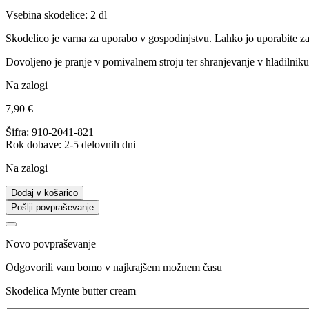
Vsebina skodelice: 2 dl
Skodelico je varna za uporabo v gospodinjstvu. Lahko jo uporabite za 
Dovoljeno je pranje v pomivalnem stroju ter shranjevanje v hladilniku
Na zalogi
7,90
€
Šifra:
910-2041-821
Rok dobave: 2-5 delovnih dni
Na zalogi
Dodaj v košarico
Pošlji povpraševanje
Novo povpraševanje
Odgovorili vam bomo v najkrajšem možnem času
Skodelica Mynte butter cream