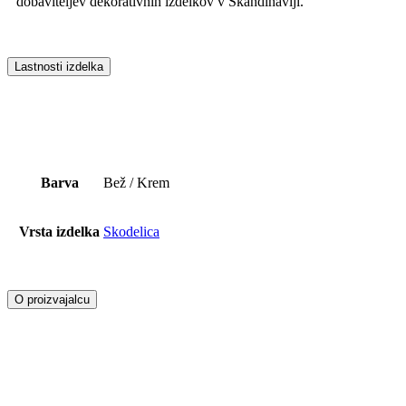
dobaviteljev dekorativnih izdelkov v Skandinaviji.
Lastnosti izdelka
Barva
Bež / Krem
Vrsta izdelka
Skodelica
O proizvajalcu