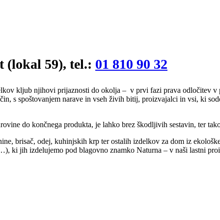
 (lokal 59), tel.:
01 810 90 32
kov kljub njihovi prijaznosti do okolja – v prvi fazi prava odločitev v p
 način, s spoštovanjem narave in vseh živih bitij, proizvajalci in vsi, ki
surovine do končnega produkta, je lahko brez škodljivih sestavin, ter t
jnine, brisač, odej, kuhinjskih krp ter ostalih izdelkov za dom iz ekološ
, …), ki jih izdelujemo pod blagovno znamko Naturna – v naši lastni proi