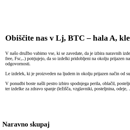
Obiščite nas v Lj, BTC – hala A, klet
V našo družbo vabimo vse, ki se zavedate, da je izbira naravnih izdel
free, Fsc,..) potrjujejo, da so izdelki pridobljeni na okolju prijazen
odgovornosti.
Le izdelek, ki je proizveden na ljudem in okolju prijazen način od 
V ponudbi boste našli pestro izbiro spodnjega perila, oblačil, postel
ter izdelke za zdravo spanje (ležišča, vzglavniki, posteljnina, odeje
Naravno skupaj