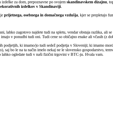
a izdelke za dom, prepoznavne po svojem
skandinavskem dizajnu
, t
dekorativnih izdelkov v Skandinaviji
.
nje
prijetnega, osebnega in domačnega vzdušja
, kjer se prepletajo f
ni, lahko zagotovo najdete tudi na spletu, vendar obstaja razlika, ali se 
 imajo v ponudbi tudi oni. Tudi cene so običajno enake ali včasih (z dob
podjetjih, ki imamo/jo tudi sedež podjetja v Sloveniji; ki imamo morda 
o), saj bo le na ta način imelo nekaj ne le slovensko gospodarstvo, tem
o lahko ogledate tudi v naši fizični trgovini v BTC-ju. Hvala vam.