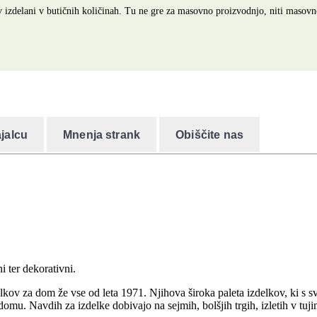
rov izdelani v butičnih količinah. Tu ne gre za masovno proizvodnjo, niti mas
jalcu
Mnenja strank
Obiščite nas
i ter dekorativni.
kov za dom že vse od leta 1971. Njihova široka paleta izdelkov, ki s sv
omu. Navdih za izdelke dobivajo na sejmih, bolšjih trgih, izletih v tuji