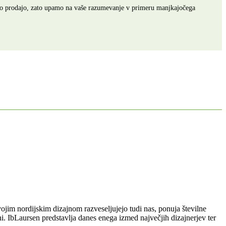
ovno prodajo, zato upamo na vaše razumevanje v primeru manjkajočega
ojim nordijskim dizajnom razveseljujejo tudi nas, ponuja številne
ni. IbLaursen predstavlja danes enega izmed največjih dizajnerjev ter