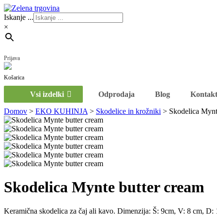
Iskanje ...
×
Prijava
Vsi izdelki
Odprodaja
Blog
Kontak
Domov
>
EKO KUHINJA
>
Skodelice in krožniki
>
Skodelica Mynt
Skodelica Mynte butter cream
Keramična skodelica za čaj ali kavo. Dimenzija: Š: 9cm, V: 8 cm, D: