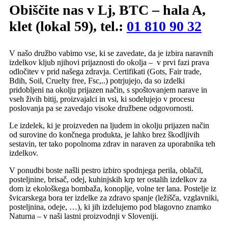
Obiščite nas v Lj, BTC – hala A,
klet (lokal 59), tel.:
01 810 90 32
V našo družbo vabimo vse, ki se zavedate, da je izbira naravnih
izdelkov kljub njihovi prijaznosti do okolja – v prvi fazi prava
odločitev v prid našega zdravja. Certifikati (Gots, Fair trade,
Bdih, Soil, Cruelty free, Fsc,..) potrjujejo, da so izdelki
pridobljeni na okolju prijazen način, s spoštovanjem narave in
vseh živih bitij, proizvajalci in vsi, ki sodelujejo v procesu
poslovanja pa se zavedajo visoke družbene odgovornosti.
Le izdelek, ki je proizveden na ljudem in okolju prijazen način
od surovine do končnega produkta, je lahko brez škodljivih
sestavin, ter tako popolnoma zdrav in naraven za uporabnika teh
izdelkov.
V ponudbi boste našli pestro izbiro spodnjega perila, oblačil,
posteljnine, brisač, odej, kuhinjskih krp ter ostalih izdelkov za
dom iz ekološkega bombaža, konoplje, volne ter lana. Postelje iz
švicarskega bora ter izdelke za zdravo spanje (ležišča, vzglavniki,
posteljnina, odeje, …), ki jih izdelujemo pod blagovno znamko
Naturna – v naši lastni proizvodnji v Sloveniji.