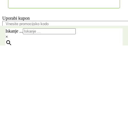
Uporabi kupon
Pošlji
Iskanje ...
×