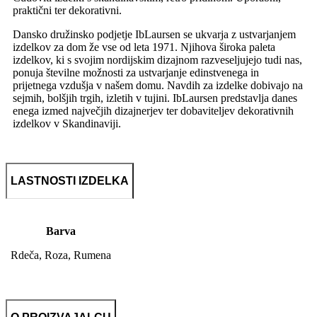
praktični ter dekorativni.
Dansko družinsko podjetje IbLaursen se ukvarja z ustvarjanjem
izdelkov za dom že vse od leta 1971. Njihova široka paleta
izdelkov, ki s svojim nordijskim dizajnom razveseljujejo tudi nas,
ponuja številne možnosti za ustvarjanje edinstvenega in
prijetnega vzdušja v našem domu. Navdih za izdelke dobivajo na
sejmih, bolšjih trgih, izletih v tujini. IbLaursen predstavlja danes
enega izmed največjih dizajnerjev ter dobaviteljev dekorativnih
izdelkov v Skandinaviji.
LASTNOSTI IZDELKA
Barva
Rdeča, Roza, Rumena