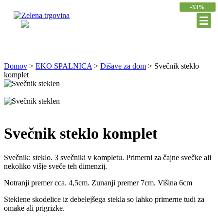
-33%
Domov
>
EKO SPALNICA
>
Dišave za dom
>
Svečnik steklo
komplet
Svečnik steklo komplet
Svečnik: steklo. 3 svečniki v kompletu. Primerni za čajne svečke ali
nekoliko višje sveče teh dimenzij.
Notranji premer cca. 4,5cm. Zunanji premer 7cm. Višina 6cm
Steklene skodelice iz debelejšega stekla so lahko primerne tudi za
omake ali prigrizke.