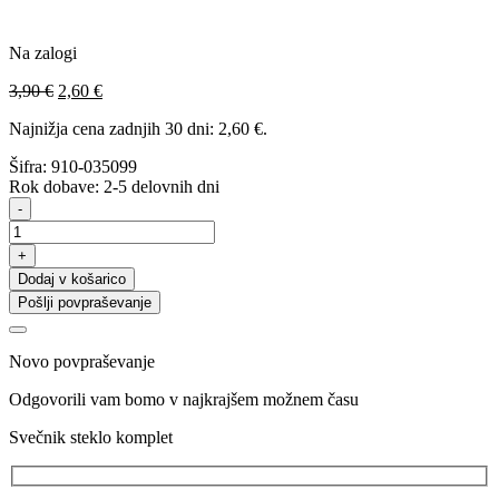
Na zalogi
Izvirna
Trenutna
3,90
€
2,60
€
cena
cena
Najnižja cena zadnjih 30 dni:
2,60
€
.
je
je:
bila:
2,60 €.
Šifra:
910-035099
3,90 €.
Rok dobave: 2-5 delovnih dni
Svečnik
-
steklo
komplet
+
količina
Dodaj v košarico
Pošlji povpraševanje
Novo povpraševanje
Odgovorili vam bomo v najkrajšem možnem času
Svečnik steklo komplet