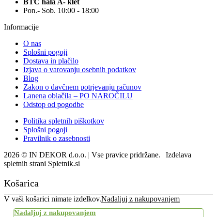
BTC hala A- klet
Pon.- Sob. 10:00 - 18:00
Informacije
O nas
Splošni pogoji
Dostava in plačilo
Izjava o varovanju osebnih podatkov
Blog
Zakon o davčnem potrjevanju računov
Lanena oblačila – PO NAROČILU
Odstop od pogodbe
Politika spletnih piškotkov
Splošni pogoji
Pravilnik o zasebnosti
2026 © IN DEKOR d.o.o. | Vse pravice pridržane. | Izdelava
spletnih strani Spletnik.si
Košarica
V vaši košarici nimate izdelkov.
Nadaljuj z nakupovanjem
Nadaljuj z nakupovanjem