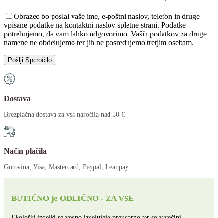
Please leave this field empty.
Obrazec bo poslal vaše ime, e-poštni naslov, telefon in druge
vpisane podatke na kontaktni naslov spletne strani. Podatke
potrebujemo, da vam lahko odgovorimo. Vaših podatkov za druge
namene ne obdelujemo ter jih ne posredujemo tretjim osebam.
Dostava
Brezplačna dostava za vsa naročila nad 50 €
Način plačila
Gotovina, Visa, Mastercard, Paypal, Leanpay
BUTIČNO je ODLIČNO - ZA VSE
Ekološki izdelki se vedno izdelujejo preudarno ter so v večini