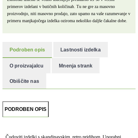
primerov izdelani v butičnih količinah. Tu ne gre za masovno
proizvodnjo, niti masovno prodajo, zato upamo na vaše razumevanje v
primeru manjkajočega izdelka oziroma nekoliko daljše čakalne dobe.
Podroben opis
Lastnosti izdelka
O proizvajalcu
Mnenja strank
Obiščite nas
PODROBEN OPIS
Čudoviti izdelki s skandinavskim, retro pridihom. Uporabni,