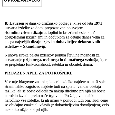
O PROIZVAJALCU
Ib Laursen
je dansko družinsko podjetje, ki že od leta
1971
ustvarja izdelke za dom, prepoznavne po svojem
skandinavskem dizajnu
, toplini in brezčasni estetiki. Z
dolgoletnimi izkušnjami in občutkom za detajle danes velja za
enega največjih
dizajnerjev in dobaviteljev dekorativnih
izdelkov v Skandinaviji
.
Njihova široka paleta izdelkov ponuja številne možnosti za
ustvarjanje
prijetnega, osebnega in domačnega vzdušja
, kjer
se prepletajo funkcionalnost, estetika in občutek doma.
PRIJAZEN APEL ZA POTROŠNIKE
Vse tuje blagovne znamke, katerih izdelke najdete na naši spletni
strani, lahko zagotovo najdete tudi na spletu, vendar obstaja
razlika, ali se boste odločili za nakup direktno pri njih ali boste
naročilo izvedli preko naše trgovine. Po želji, vam lahko
naročimo vse izdelke, ki jih imajo v ponudbi tudi oni. Tudi cene
so običajno enake ali včasih (z dobaviteljevim dovoljenjem) celo
nekoliko nižje, kot pri njih.