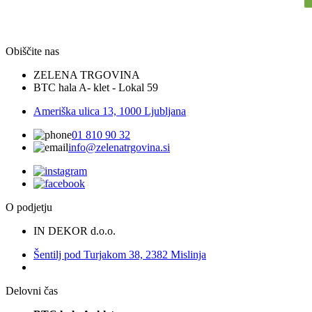
Obiščite nas
ZELENA TRGOVINA
BTC hala A- klet - Lokal 59
Ameriška ulica 13, 1000 Ljubljana
01 810 90 32
info@zelenatrgovina.si
O podjetju
IN DEKOR d.o.o.
Šentilj pod Turjakom 38, 2382 Mislinja
Delovni čas