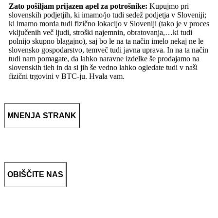
Zato pošiljam prijazen apel za potrošnike:
Kupujmo pri
slovenskih podjetjih, ki imamo/jo tudi sedež podjetja v Sloveniji;
ki imamo morda tudi fizično lokacijo v Sloveniji (tako je v proces
vključenih več ljudi, stroški najemnin, obratovanja,…ki tudi
polnijo skupno blagajno), saj bo le na ta način imelo nekaj ne le
slovensko gospodarstvo, temveč tudi javna uprava. In na ta način
tudi nam pomagate, da lahko naravne izdelke še prodajamo na
slovenskih tleh in da si jih še vedno lahko ogledate tudi v naši
fizični trgovini v BTC-ju. Hvala vam.
MNENJA STRANK
OBIŠČITE NAS