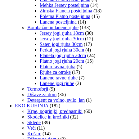
Mehka Jersey posteljnina
(14)
Zimska Flanela posteljnina
(18)
Poletna Platno posteljnina
(15)
Lanena posteljnina
(14)
Bombažne in lanene rjuhe
(133)
Jersey jogi rjuha 18cm
(30)
Jersey jogi rjuha 30cm
(12)
Saten jogi rjuha 30cm
(17)
Perkal jogi rjuha 30cm
(4)
Flanela jogi rjuha 20cm
(24)
Platno jogi rjuha 20cm
(15)
Platno ravna rjuha
(5)
Rjuhe za otroke
(17)
Lanene ravne rjuhe
(7)
Lanene jogi rjuhe
(2)
Termoforji
(9)
Dišave za dom
(36)
Detergent za volno, svilo, lan
(1)
EKO KUHINJA
(182)
Krpe, pogrinjki, predpasniki
(60)
Skodelice in krožniki
(32)
Sklede
(39)
Vrči
(11)
Košare
(14)