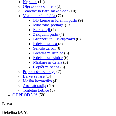
Nega las
(11)
Olja za obraz in telo
(2)
Toaletne in Parfumske vode
(10)
Vsa mineralna ličila
(72)
BB kreme in Kremni pudri
(9)
Mineralne podlage
(13)
Korektorji
(7)
Zaključni pudri
(4)
Bronzerji in Osvetljevalci
(6)
Rdečila za lica
(8)
Senčila za oči
(8)
Bleščila za ustnice
(5)
Rdečila za ustnice
(6)
Maskare in Črtala
(3)
Čopiči za nanos
(3)
Pripomočki za nego
(7)
Barve za lase
(14)
Moška kozmetika
(4)
Aromaterapija
(49)
Toaletne torbice
(5)
ODPRODAJA
(58)
Barva
Debelina ležišča