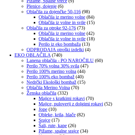
Pižame, Spalne vreče
(9)
Plenice, dojenje
(6)
Oblačila za dojenčke 50-116
(98)
Oblačila iz merino volne
(84)
Oblačila iz volne in svile
(15)
Oblačila za otroke 92-176
(73)
Oblačila iz merino volne
(42)
Oblačila iz volne in svile
(18)
Perilo iz eko bombaža
(13)
ODPRODAJA otroški izdelki
(4)
EKO OBLAČILA
(740)
Lanena oblačila - PO NAROČILU
(60)
Perilo 70% volna 30% svila
(47)
Perilo 100% merino volna
(44)
Perilo 100% eko bombaž
(40)
Nedrčki Ekološki bombaž
(15)
Oblačila Merino Volna
(70)
Ženska oblačila
(332)
Majice s kratkimi rokavi
(70)
Majice, puloverji z dolgimi rokavi
(52)
Jope
(10)
Obleke, krila, hlače
(82)
Srajce
(17)
Šali, rute, kape
(26)
Pižame, spalne srajce
(34)