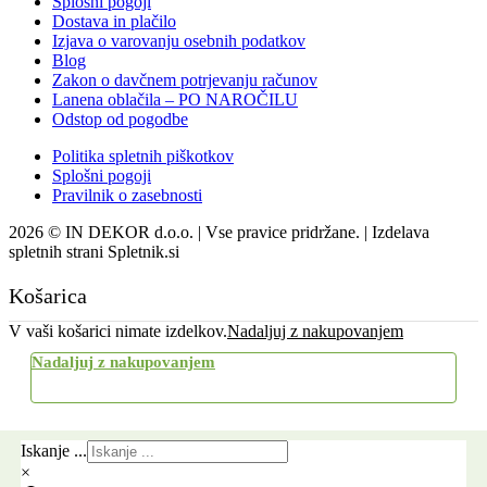
Splošni pogoji
Dostava in plačilo
Izjava o varovanju osebnih podatkov
Blog
Zakon o davčnem potrjevanju računov
Lanena oblačila – PO NAROČILU
Odstop od pogodbe
Politika spletnih piškotkov
Splošni pogoji
Pravilnik o zasebnosti
2026 © IN DEKOR d.o.o. | Vse pravice pridržane. | Izdelava
spletnih strani Spletnik.si
Košarica
V vaši košarici nimate izdelkov.
Nadaljuj z nakupovanjem
Nadaljuj z nakupovanjem
Uporabi kupon
Iskanje ...
×
Pošlji