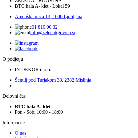
ZELENA TRGOVINA
BTC hala A- klet - Lokal 59
Ameriška ulica 13, 1000 Ljubljana
01 810 90 32
info@zelenatrgovina.si
O podjetju
IN DEKOR d.o.o.
Šentilj pod Turjakom 38, 2382 Mislinja
Delovni čas
BTC hala A- klet
Pon.- Sob. 10:00 - 18:00
Informacije
O nas