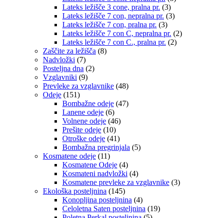
Lateks ležišče 3 cone, pralna pr.
(3)
Lateks ležišče 7 con, nepralna pr.
(3)
Lateks ležišče 7 con, pralna pr.
(3)
Lateks ležišče 7 con C, nepralna pr.
(2)
Lateks ležišče 7 con C., pralna pr.
(2)
Zaščite za ležišča
(8)
Nadvložki
(7)
Posteljna dna
(2)
Vzglavniki
(9)
Prevleke za vzglavnike
(48)
Odeje
(151)
Bombažne odeje
(47)
Lanene odeje
(6)
Volnene odeje
(46)
Prešite odeje
(10)
Otroške odeje
(41)
Bombažna pregrinjala
(5)
Kosmatene odeje
(11)
Kosmatene Odeje
(4)
Kosmateni nadvložki
(4)
Kosmatene prevleke za vzglavnike
(3)
Ekološka posteljnina
(145)
Konopljina posteljnina
(4)
Celoletna Saten posteljnina
(19)
Poletna Perkal posteljnina
(5)