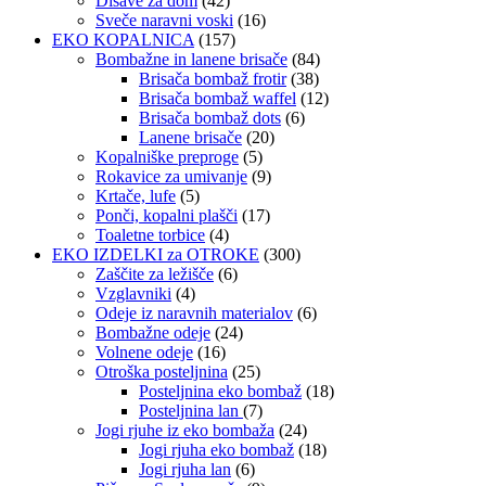
Dišave za dom
(42)
Sveče naravni voski
(16)
EKO KOPALNICA
(157)
Bombažne in lanene brisače
(84)
Brisača bombaž frotir
(38)
Brisača bombaž waffel
(12)
Brisača bombaž dots
(6)
Lanene brisače
(20)
Kopalniške preproge
(5)
Rokavice za umivanje
(9)
Krtače, lufe
(5)
Ponči, kopalni plašči
(17)
Toaletne torbice
(4)
EKO IZDELKI za OTROKE
(300)
Zaščite za ležišče
(6)
Vzglavniki
(4)
Odeje iz naravnih materialov
(6)
Bombažne odeje
(24)
Volnene odeje
(16)
Otroška posteljnina
(25)
Posteljnina eko bombaž
(18)
Posteljnina lan
(7)
Jogi rjuhe iz eko bombaža
(24)
Jogi rjuha eko bombaž
(18)
Jogi rjuha lan
(6)