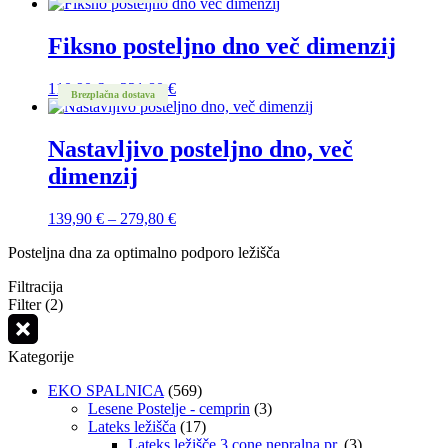
Fiksno posteljno dno več dimenzij
Cenovni
110,90
€
–
221,80
€
Brezplačna dostava
razpon:
od
110,90 €
Nastavljivo posteljno dno, več
do
dimenzij
221,80 €
Cenovni
139,90
€
–
279,80
€
razpon:
Posteljna dna za optimalno podporo ležišča
od
139,90 €
Filtracija
do
Filter (2)
279,80 €
Kategorije
EKO SPALNICA
(569)
Lesene Postelje - cemprin
(3)
Lateks ležišča
(17)
Lateks ležišče 3 cone nepralna pr.
(3)