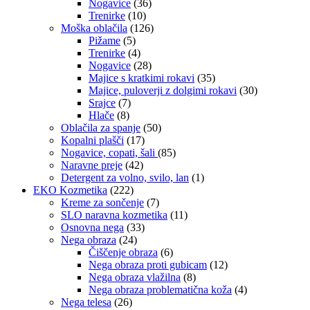
Nogavice
(36)
Trenirke
(10)
Moška oblačila
(126)
Pižame
(5)
Trenirke
(4)
Nogavice
(28)
Majice s kratkimi rokavi
(35)
Majice, puloverji z dolgimi rokavi
(30)
Srajce
(7)
Hlače
(8)
Oblačila za spanje
(50)
Kopalni plašči
(17)
Nogavice, copati, šali
(85)
Naravne preje
(42)
Detergent za volno, svilo, lan
(1)
EKO Kozmetika
(222)
Kreme za sončenje
(7)
SLO naravna kozmetika
(11)
Osnovna nega
(33)
Nega obraza
(24)
Čiščenje obraza
(6)
Nega obraza proti gubicam
(12)
Nega obraza vlažilna
(8)
Nega obraza problematična koža
(4)
Nega telesa
(26)